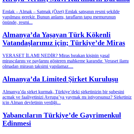
Emlak – Almak – Satmak (Özet) Emlak satışının resmi şekilde
yapılması gerekir. Bunun anlamı, tarafların tapu memurunun
önünde, resmi...
Almanya’da Yaşayan Türk Kökenli
Vatandaşlarımız için; Türkiye’de Miras
VERASET İLAMI NEDİR? Miras bırakan kişinin yasal
mirasçılarını ve paylarını gösteren mahkeme kararıdır. Veraset ilamı
olmadan mirasın taksimi yapılamaz....
Almanya’da Limited Şirket Kuruluşu
Almanya’da şirket kurmak, Türkiye’deki şirketinizin bir şubesini
açmak ve faaliyetinizi Avrupa’ya yaymak mı istiyorsunuz? Şirketiniz
için Alman devletinin verdiği...
Yabancıların Türkiye’de Gayrimenkul
Edinmesi