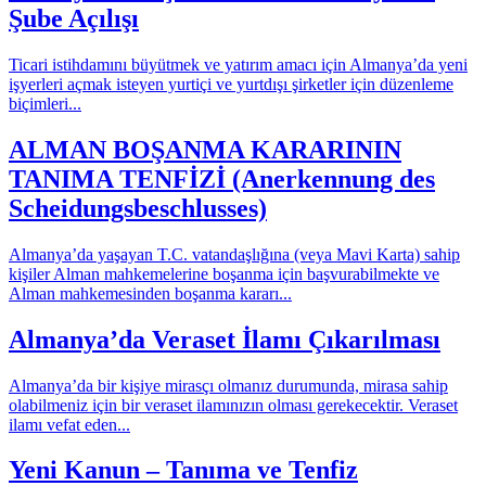
Şube Açılışı
Ticari istihdamını büyütmek ve yatırım amacı için Almanya’da yeni
işyerleri açmak isteyen yurtiçi ve yurtdışı şirketler için düzenleme
biçimleri...
ALMAN BOŞANMA KARARININ
TANIMA TENFİZİ (Anerkennung des
Scheidungsbeschlusses)
Almanya’da yaşayan T.C. vatandaşlığına (veya Mavi Karta) sahip
kişiler Alman mahkemelerine boşanma için başvurabilmekte ve
Alman mahkemesinden boşanma kararı...
Almanya’da Veraset İlamı Çıkarılması
Almanya’da bir kişiye mirasçı olmanız durumunda, mirasa sahip
olabilmeniz için bir veraset ilamınızın olması gerekecektir. Veraset
ilamı vefat eden...
Yeni Kanun – Tanıma ve Tenfiz