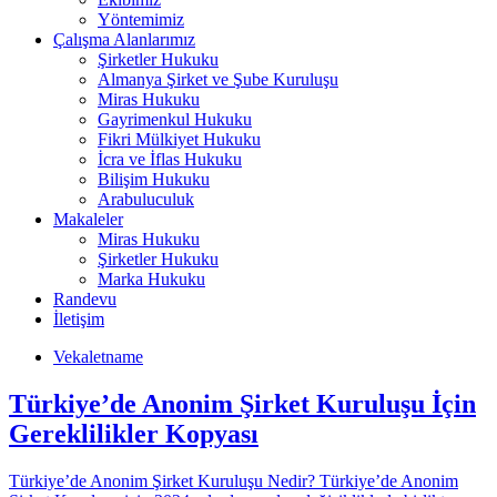
Yöntemimiz
Çalışma Alanlarımız
Şirketler Hukuku
Almanya Şirket ve Şube Kuruluşu
Miras Hukuku
Gayrimenkul Hukuku
Fikri Mülkiyet Hukuku
İcra ve İflas Hukuku
Bilişim Hukuku
Arabuluculuk
Makaleler
Miras Hukuku
Şirketler Hukuku
Marka Hukuku
Randevu
İletişim
Vekaletname
Türkiye’de Anonim Şirket Kuruluşu İçin
Gereklilikler Kopyası
Türkiye’de Anonim Şirket Kuruluşu Nedir? Türkiye’de Anonim