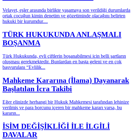
Velayet, eşler arasında birlikte yaşamaya son verildiği durumlarda
ortak çocuğun kimin denetim ve gözetiminde olacağını belirten
hukuki bir kurumdur....
TÜRK HUKUKUNDA ANLAŞMALI
BOŞANMA
Türk Hukukunda, evli çiftlerin boşanabilmesi için belli şartların
oluşması gerekmektedir. Bunlardan en başta geleni ve en çok
başvurulanı “Evlilik...
Mahkeme Kararına (İlama) Dayanarak
Başlatılan İcra Takibi
Eğer elinizde herhangi bir Hukuk Mahkemesi tarafından lehinize
verilmiş ve para borcunu içeren bir mahkeme kararı varsa, bu
kararın...
İSİM DEĞİŞİKLİĞİ İLE İLGİLİ
DAVALAR