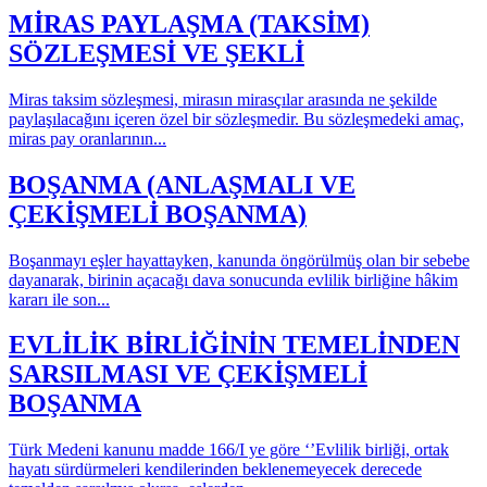
MİRAS PAYLAŞMA (TAKSİM)
SÖZLEŞMESİ VE ŞEKLİ
Miras taksim sözleşmesi, mirasın mirasçılar arasında ne şekilde
paylaşılacağını içeren özel bir sözleşmedir. Bu sözleşmedeki amaç,
miras pay oranlarının...
BOŞANMA (ANLAŞMALI VE
ÇEKİŞMELİ BOŞANMA)
Boşanmayı eşler hayattayken, kanunda öngörülmüş olan bir sebebe
dayanarak, birinin açacağı dava sonucunda evlilik birliğine hâkim
kararı ile son...
EVLİLİK BİRLİĞİNİN TEMELİNDEN
SARSILMASI VE ÇEKİŞMELİ
BOŞANMA
Türk Medeni kanunu madde 166/I ye göre ‘’Evlilik birliği, ortak
hayatı sürdürmeleri kendilerinden beklenemeyecek derecede