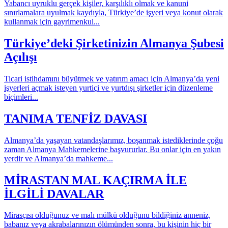
Yabancı uyruklu gerçek kişiler, karşılıklı olmak ve kanuni
sınırlamalara uyulmak kaydıyla, Türkiye’de işyeri veya konut olarak
kullanmak için gayrimenkul...
Türkiye’deki Şirketinizin Almanya Şubesi
Açılışı
Ticari istihdamını büyütmek ve yatırım amacı için Almanya’da yeni
işyerleri açmak isteyen yurtiçi ve yurtdışı şirketler için düzenleme
biçimleri...
TANIMA TENFİZ DAVASI
Almanya’da yaşayan vatandaşlarımız, boşanmak istediklerinde çoğu
zaman Almanya Mahkemelerine başvururlar. Bu onlar için en yakın
yerdir ve Almanya’da mahkeme...
MİRASTAN MAL KAÇIRMA İLE
İLGİLİ DAVALAR
Mirasçısı olduğunuz ve malı mülkü olduğunu bildiğiniz anneniz,
babanız veya akrabalarınızın ölümünden sonra, bu kişinin hiç bir