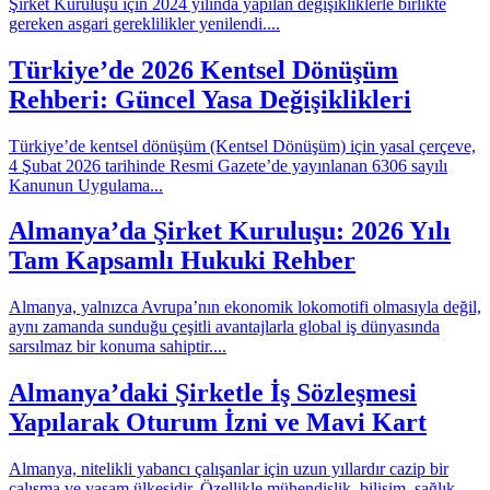
Şirket Kuruluşu için 2024 yılında yapılan değişikliklerle birlikte
gereken asgari gereklilikler yenilendi....
Türkiye’de 2026 Kentsel Dönüşüm
Rehberi: Güncel Yasa Değişiklikleri
Türkiye’de kentsel dönüşüm (Kentsel Dönüşüm) için yasal çerçeve,
4 Şubat 2026 tarihinde Resmi Gazete’de yayınlanan 6306 sayılı
Kanunun Uygulama...
Almanya’da Şirket Kuruluşu: 2026 Yılı
Tam Kapsamlı Hukuki Rehber
Almanya, yalnızca Avrupa’nın ekonomik lokomotifi olmasıyla değil,
aynı zamanda sunduğu çeşitli avantajlarla global iş dünyasında
sarsılmaz bir konuma sahiptir....
Almanya’daki Şirketle İş Sözleşmesi
Yapılarak Oturum İzni ve Mavi Kart
Almanya, nitelikli yabancı çalışanlar için uzun yıllardır cazip bir
çalışma ve yaşam ülkesidir. Özellikle mühendislik, bilişim, sağlık,