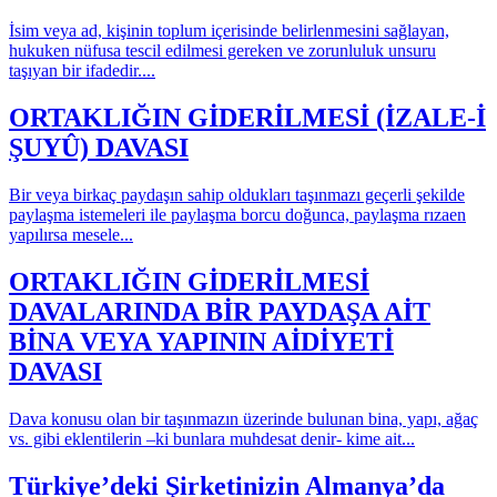
İsim veya ad, kişinin toplum içerisinde belirlenmesini sağlayan,
hukuken nüfusa tescil edilmesi gereken ve zorunluluk unsuru
taşıyan bir ifadedir....
ORTAKLIĞIN GİDERİLMESİ (İZALE-İ
ŞUYÛ) DAVASI
Bir veya birkaç paydaşın sahip oldukları taşınmazı geçerli şekilde
paylaşma istemeleri ile paylaşma borcu doğunca, paylaşma rızaen
yapılırsa mesele...
ORTAKLIĞIN GİDERİLMESİ
DAVALARINDA BİR PAYDAŞA AİT
BİNA VEYA YAPININ AİDİYETİ
DAVASI
Dava konusu olan bir taşınmazın üzerinde bulunan bina, yapı, ağaç
vs. gibi eklentilerin –ki bunlara muhdesat denir- kime ait...
Türkiye’deki Şirketinizin Almanya’da