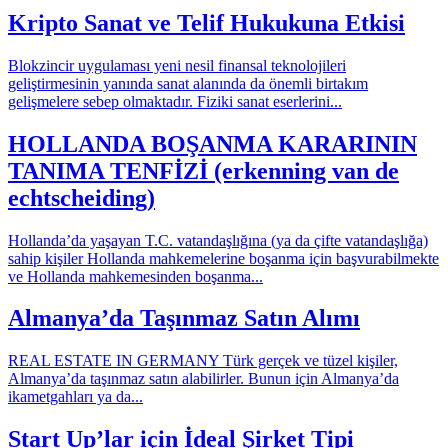
Kripto Sanat ve Telif Hukukuna Etkisi
Blokzincir uygulaması yeni nesil finansal teknolojileri
geliştirmesinin yanında sanat alanında da önemli birtakım
gelişmelere sebep olmaktadır. Fiziki sanat eserlerini...
HOLLANDA BOŞANMA KARARININ
TANIMA TENFİZİ (erkenning van de
echtscheiding)
Hollanda’da yaşayan T.C. vatandaşlığına (ya da çifte vatandaşlığa)
sahip kişiler Hollanda mahkemelerine boşanma için başvurabilmekte
ve Hollanda mahkemesinden boşanma...
Almanya’da Taşınmaz Satın Alımı
REAL ESTATE IN GERMANY Türk gerçek ve tüzel kişiler,
Almanya’da taşınmaz satın alabilirler. Bunun için Almanya’da
ikametgahları ya da...
Start Up’lar için İdeal Şirket Tipi