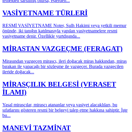
temelden sarsılmış olursa, eşlerden...
VASİYETNAME TÜRLERİ
RESMİ VASİYETNAME Noter, Sulh Hakimi veya yetkili memur
önünde, iki tanığın katılmasıyla yapılan vasiyetnamelere resmi
vasiyetname denir. Özellikle yurtdışında...
MİRASTAN VAZGEÇME (FERAGAT)
Mirasından vazgeçen mirasçı, ileri doğacak miras hakkından, miras
bırakan ile yapacağı bir sözleşme ile vazgeçer. Burada vazgeçilen
ileride doğacak...
MİRASÇILIK BELGESİ (VERASET
İLAMI)
Yasal mirasçılar, mirasçı atananlar veya vasiyet alacaklıları, bu
sıfatlarını gösteren resmi bir belgeyi talep etme hakkına sahiptir. İşte
bu...
MANEVİ TAZMİNAT