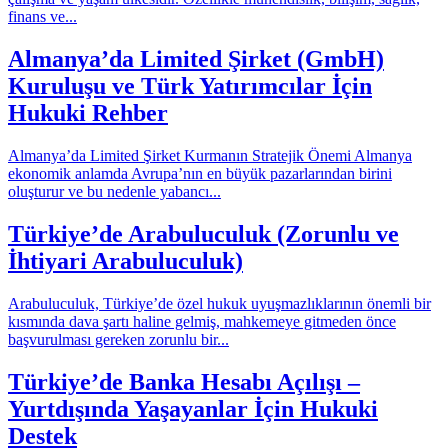
finans ve...
Almanya’da Limited Şirket (GmbH)
Kuruluşu ve Türk Yatırımcılar İçin
Hukuki Rehber
Almanya’da Limited Şirket Kurmanın Stratejik Önemi Almanya
ekonomik anlamda Avrupa’nın en büyük pazarlarından birini
oluşturur ve bu nedenle yabancı...
Türkiye’de Arabuluculuk (Zorunlu ve
İhtiyari Arabuluculuk)
Arabuluculuk, Türkiye’de özel hukuk uyuşmazlıklarının önemli bir
kısmında dava şartı haline gelmiş, mahkemeye gitmeden önce
başvurulması gereken zorunlu bir...
Türkiye’de Banka Hesabı Açılışı –
Yurtdışında Yaşayanlar İçin Hukuki
Destek