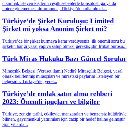
çıkarmak isteyen kişilerin çeşitli sebeplerle konsolosluğa ya da
notere gidememesi durumunda, Türkiye’de kullanılmak...
Türkiye’de Şirket Kuruluşu: Limited
Şirket mi yoksa Anonim Şirket mi?
Türkiye’de bir şirket kurmaya karar verdiyseniz, ilk önemli soru bu
şirketin hangi yasal yapıya sahip olması gerektiğidir. İrtibat bürosu...
Türk Miras Hukuku Bazı Güncel Sorular
Mirasçılık Belgesi (Veraset ilamı) Nedir? Mirasçılık Belgesi, yasal
olarak belirlenmiş mirasçıları ve mirastaki paylarını listeleyen bir
belgesidir. Türkiye’de, yerel...
Türkiye’de emlak satın alma rehberi
2023: Önemli ipuçları ve bilgiler
Türkiye, zengin tarihi, etkileyici manzaraları ve benzersiz kültürüyle
bilinen, gayrimenkul yatırımları için cazip bir hedef haline gelmiştir.
Son yıllarda...