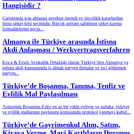
Hangisidir ?
Girişiminiz için almanız gereken önemli ve öncelikli kararlardan
birisi şirket türü seçimidir. Birçok girişim sahibinin şirket kurma
formalitelerini geçip...
Almanya ile Türkiye arasında İstisna
Akdi Anlaşması / Werkvertragsverfahren
Koca & Ersöz Avukatlık Ortaklığı olarak Türkiye’den Almanya’ya
istisna akdi kapsamında iş almak isteyen firmalar ve işçi götürmek
isteyen...
Türkiye’de Boşanma, Tanıma, Tenfiz ve
Evlilik Mal Paylaşılması
Anlaşmalı Boşanma Eşler en az bir yıldır evliyse ve nafaka, velayet
ve evlilik mallarının paylaşımı konusunda protokol yapmayı kabul...
Türkiye’de Gayrimenkul Alım, Satım,
Kiraya Verme, Mavi Kartlıların Durumu​