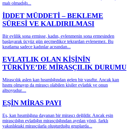
malı olmadığı...
İDDET MÜDDETİ – BEKLEME
SÜRESİ VE KALDIRILMASI
Bir evlilik sona ermişse, kadın, evlenmenin sona ermesinden
başlayarak üçyüz gün geçmedikçe tekrardan evlenemez. Bu
kısıtlama sadece kadınlar açısından...
EVLATLIK OLAN KİŞİNİN
TÜRKİYE’DE MİRASÇILIK DURUMU
Mirasçılık aslen kan hısımlığından gelen bir vasıftır. Ancak kan
hısmı olmayıp da mirasçı olabilen kişiler evlatlık ve onun
altsoyudur....
EŞİN MİRAS PAYI
Eş, kan hısımlığına dayanan bir mirasçı değildir. Ancak eşin
mirasçılığın evlatlığın mirasçılığından ayrılan yönü, farklı
yakınlıktaki mirasçılarla oluşturduğu gruplarda...