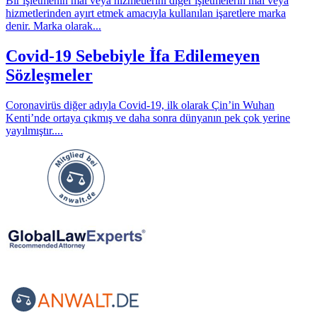
Bir işletmenin mal veya hizmetlerini diğer işletmelerin mal veya
hizmetlerinden ayırt etmek amacıyla kullanılan işaretlere marka
denir. Marka olarak...
Covid-19 Sebebiyle İfa Edilemeyen
Sözleşmeler
Coronavirüs diğer adıyla Covid-19, ilk olarak Çin’in Wuhan
Kenti’nde ortaya çıkmış ve daha sonra dünyanın pek çok yerine
yayılmıştır....