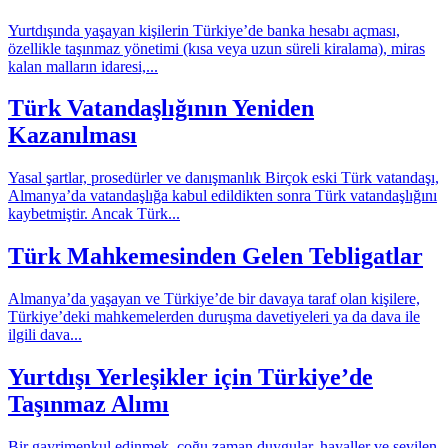
Yurtdışında yaşayan kişilerin Türkiye’de banka hesabı açması,
özellikle taşınmaz yönetimi (kısa veya uzun süreli kiralama), miras
kalan malların idaresi,...
Türk Vatandaşlığının Yeniden
Kazanılması
Yasal şartlar, prosedürler ve danışmanlık Birçok eski Türk vatandaşı,
Almanya’da vatandaşlığa kabul edildikten sonra Türk vatandaşlığını
kaybetmiştir. Ancak Türk...
Türk Mahkemesinden Gelen Tebligatlar
Almanya’da yaşayan ve Türkiye’de bir davaya taraf olan kişilere,
Türkiye’deki mahkemelerden duruşma davetiyeleri ya da dava ile
ilgili dava...
Yurtdışı Yerleşikler için Türkiye’de
Taşınmaz Alımı
Bir gayrimenkul edinmek, çoğu zaman duygular, hayaller ve sevilen