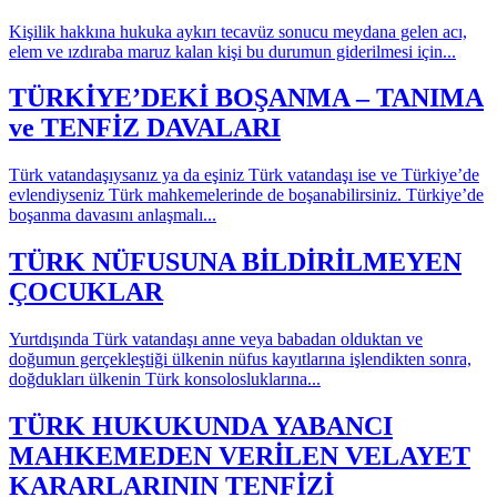
Kişilik hakkına hukuka aykırı tecavüz sonucu meydana gelen acı,
elem ve ızdıraba maruz kalan kişi bu durumun giderilmesi için...
TÜRKİYE’DEKİ BOŞANMA – TANIMA
ve TENFİZ DAVALARI
Türk vatandaşıysanız ya da eşiniz Türk vatandaşı ise ve Türkiye’de
evlendiyseniz Türk mahkemelerinde de boşanabilirsiniz. Türkiye’de
boşanma davasını anlaşmalı...
TÜRK NÜFUSUNA BİLDİRİLMEYEN
ÇOCUKLAR
Yurtdışında Türk vatandaşı anne veya babadan olduktan ve
doğumun gerçekleştiği ülkenin nüfus kayıtlarına işlendikten sonra,
doğdukları ülkenin Türk konsolosluklarına...
TÜRK HUKUKUNDA YABANCI
MAHKEMEDEN VERİLEN VELAYET
KARARLARININ TENFİZİ