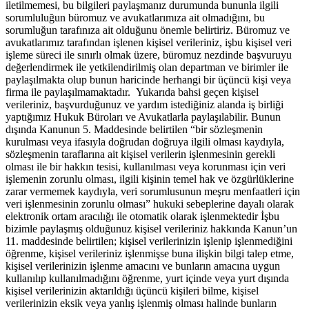
iletilmemesi, bu bilgileri paylaşmanız durumunda bununla ilgili
sorumluluğun büromuz ve avukatlarımıza ait olmadığını, bu
sorumluğun tarafınıza ait olduğunu önemle belirtiriz. Büromuz ve
avukatlarımız tarafından işlenen kişisel verileriniz, işbu kişisel veri
işleme süreci ile sınırlı olmak üzere, büromuz nezdinde başvuruyu
değerlendirmek ile yetkilendirilmiş olan departman ve birimler ile
paylaşılmakta olup bunun haricinde herhangi bir üçüncü kişi veya
firma ile paylaşılmamaktadır. Yukarıda bahsi geçen kişisel
verileriniz, başvurduğunuz ve yardım istediğiniz alanda iş birliği
yaptığımız Hukuk Büroları ve Avukatlarla paylaşılabilir. Bunun
dışında Kanunun 5. Maddesinde belirtilen “bir sözleşmenin
kurulması veya ifasıyla doğrudan doğruya ilgili olması kaydıyla,
sözleşmenin taraflarına ait kişisel verilerin işlenmesinin gerekli
olması ile bir hakkın tesisi, kullanılması veya korunması için veri
işlemenin zorunlu olması, ilgili kişinin temel hak ve özgürlüklerine
zarar vermemek kaydıyla, veri sorumlusunun meşru menfaatleri için
veri işlenmesinin zorunlu olması” hukuki sebeplerine dayalı olarak
elektronik ortam aracılığı ile otomatik olarak işlenmektedir İşbu
bizimle paylaşmış olduğunuz kişisel verileriniz hakkında Kanun’un
11. maddesinde belirtilen; kişisel verilerinizin işlenip işlenmediğini
öğrenme, kişisel verileriniz işlenmişse buna ilişkin bilgi talep etme,
kişisel verilerinizin işlenme amacını ve bunların amacına uygun
kullanılıp kullanılmadığını öğrenme, yurt içinde veya yurt dışında
kişisel verilerinizin aktarıldığı üçüncü kişileri bilme, kişisel
verilerinizin eksik veya yanlış işlenmiş olması halinde bunların