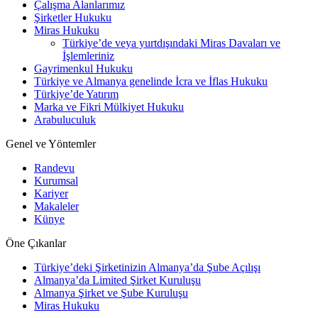
Çalışma Alanlarımız
Şirketler Hukuku
Miras Hukuku
Türkiye’de veya yurtdışındaki Miras Davaları ve
İşlemleriniz
Gayrimenkul Hukuku
Türkiye ve Almanya genelinde İcra ve İflas Hukuku
Türkiye’de Yatırım
Marka ve Fikri Mülkiyet Hukuku
Arabuluculuk
Genel ve Yöntemler
Randevu
Kurumsal
Kariyer
Makaleler
Künye
Öne Çıkanlar
Türkiye’deki Şirketinizin Almanya’da Şube Açılışı
Almanya’da Limited Şirket Kuruluşu
Almanya Şirket ve Şube Kuruluşu
Miras Hukuku