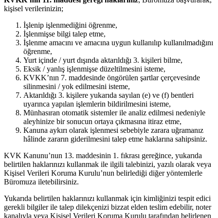
kişisel verilerinizin;
İşlenip işlenmediğini öğrenme,
İşlenmişse bilgi talep etme,
İşlenme amacını ve amacına uygun kullanılıp kullanılmadığını
öğrenme,
Yurt içinde / yurt dışında aktarıldığı 3. kişileri bilme,
Eksik / yanlış işlenmişse düzeltilmesini isteme,
KVKK’nın 7. maddesinde öngörülen şartlar çerçevesinde
silinmesini / yok edilmesini isteme,
Aktarıldığı 3. kişilere yukarıda sayılan (e) ve (f) bentleri
uyarınca yapılan işlemlerin bildirilmesini isteme,
Münhasıran otomatik sistemler ile analiz edilmesi nedeniyle
aleyhinize bir sonucun ortaya çıkmasına itiraz etme,
Kanuna aykırı olarak işlenmesi sebebiyle zarara uğramanız
hâlinde zararın giderilmesini talep etme haklarına sahipsiniz.
KVK Kanunu’nun 13. maddesinin 1. fıkrası gereğince, yukarıda
belirtilen haklarınızı kullanmak ile ilgili talebinizi, yazılı olarak veya
Kişisel Verileri Koruma Kurulu’nun belirlediği diğer yöntemlerle
Büromuza iletebilirsiniz.
Yukarıda belirtilen haklarınızı kullanmak için kimliğinizi tespit edici
gerekli bilgiler ile talep dilekçenizi bizzat elden teslim edebilir, noter
kanalıyla veya Kişisel Verileri Koruma Kurulu tarafından belirlenen