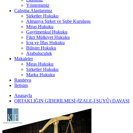
Yöntemimiz
Çalışma Alanlarımız
Şirketler Hukuku
Almanya Şirket ve Şube Kuruluşu
Miras Hukuku
Gayrimenkul Hukuku
Fikri Mülkiyet Hukuku
İcra ve İflas Hukuku
Bilişim Hukuku
Arabuluculuk
Makaleler
Miras Hukuku
Şirketler Hukuku
Marka Hukuku
Randevu
İletişim
Anasayfa
ORTAKLIĞIN GİDERİLMESİ (İZALE-İ ŞUYÛ) DAVASI