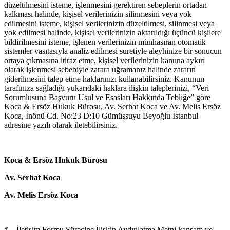
düzeltilmesini isteme, işlenmesini gerektiren sebeplerin ortadan
kalkması halinde, kişisel verilerinizin silinmesini veya yok
edilmesini isteme, kişisel verilerinizin düzeltilmesi, silinmesi veya
yok edilmesi halinde, kişisel verilerinizin aktarıldığı üçüncü kişilere
bildirilmesini isteme, işlenen verilerinizin münhasıran otomatik
sistemler vasıtasıyla analiz edilmesi suretiyle aleyhinize bir sonucun
ortaya çıkmasına itiraz etme, kişisel verilerinizin kanuna aykırı
olarak işlenmesi sebebiyle zarara uğramanız halinde zararın
giderilmesini talep etme haklarınızı kullanabilirsiniz. Kanunun
tarafınıza sağladığı yukarıdaki haklara ilişkin taleplerinizi, “Veri
Sorumlusuna Başvuru Usul ve Esasları Hakkında Tebliğe” göre
Koca & Ersöz Hukuk Bürosu, Av. Serhat Koca ve Av. Melis Ersöz
Koca, İnönü Cd. No:23 D:10 Gümüşsuyu Beyoğlu İstanbul
adresine yazılı olarak iletebilirsiniz.
Koca & Ersöz Hukuk Bürosu
Av. Serhat Koca
Av. Melis Ersöz Koca
* İletişim Formu Sürecine İlişkin Aydınlatma Metni kapsam ve