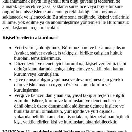
kullanılmamak kaydı ile gerekli tüm bilgi güvenliği tedbirleri de
alınarak işlenecek ve yasal saklama süresince veya böyle bir süre
öngörülmemişse işleme amacının gerekli kıldığı süre boyunca
saklanacak ve işlenecektir. Bu süre sona erdiğinde, kişisel verileriniz
silinme, yok edilme ya da anonimleştirme yöntemleri ile Büromuzuz
veri akışlarından çıkarılacaktır.
Kişisel Verilerin aktarılması
;
Yetki vermiş olduğumuz, Büromuz nam ve hesabına çalışan
Avukat, stajyer avukat, iş takipçisi, birlikte çalışılan hukuk
büroları, temsilcilerimize,
Düzenleyici ve denetleyici kurumlara, kişisel verilerinizi tabi
olduğu kanunlarında açıkça talep etmeye yetkili olan kamu
kurum veya kuruluşlara,
İş ve danışmanlığın yapılması ve devam etmesi için gerekli
olan ve işin amacına uygun özel ve kamu kurum ve
kuruluşlarına.
Vergi ve benzeri danışmanlara, yasal takip süreçleri ile ilgili
zorunlu kişilere, kurum ve kuruluşlara ve denetimciler de
dâhil olmak üzere danışmanlık aldığımız üçüncü kişilere ve
bunlarla sınırlı olmaksızın, yurt içinde ve yurt dışında,
yukarıda belirtilen amaçlarla iş ortakları, hizmet alınan üçüncü
kişi, yetkilendirilen kişi ve kuruluşlara aktarılabilecektir.
KVKK’nın 11. maddesi gereği haklarınız
; Büromuza başvurarak,