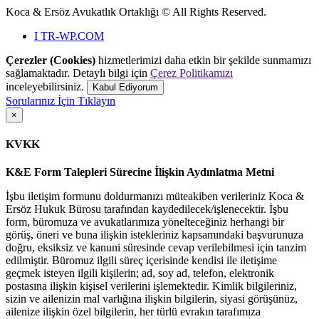
Koca & Ersöz Avukatlık Ortaklığı ©
All Rights Reserved.
I
TR-WP.COM
Çerezler (Cookies)
hizmetlerimizi daha etkin bir şekilde sunmamızı
sağlamaktadır. Detaylı bilgi için
Çerez Politikamızı
inceleyebilirsiniz.
Kabul Ediyorum
Sorularınız İçin Tıklayın
×
KVKK
K&E Form Talepleri Sürecine İlişkin Aydınlatma Metni
İşbu iletişim formunu doldurmanızı müteakiben verileriniz Koca &
Ersöz Hukuk Bürosu tarafından kaydedilecek/işlenecektir. İşbu
form, büromuza ve avukatlarımıza yönelteceğiniz herhangi bir
görüş, öneri ve buna ilişkin istekleriniz kapsamındaki başvurunuza
doğru, eksiksiz ve kanuni süresinde cevap verilebilmesi için tanzim
edilmiştir. Büromuz ilgili süreç içerisinde kendisi ile iletişime
geçmek isteyen ilgili kişilerin; ad, soy ad, telefon, elektronik
postasına ilişkin kişisel verilerini işlemektedir. Kimlik bilgileriniz,
sizin ve ailenizin mal varlığına ilişkin bilgilerin, siyasi görüşünüz,
ailenize ilişkin özel bilgilerin, her türlü evrakın tarafımıza