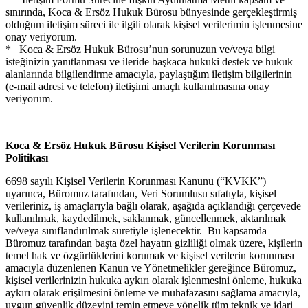
sınırında, Koca & Ersöz Hukuk Bürosu bünyesinde gerçekleştirmiş
olduğum iletişim süreci ile ilgili olarak kişisel verilerimin işlenmesine
onay veriyorum.
* Koca & Ersöz Hukuk Bürosu’nun sorunuzun ve/veya bilgi
isteğinizin yanıtlanması ve ileride başkaca hukuki destek ve hukuk
alanlarında bilgilendirme amacıyla, paylaştığım iletişim bilgilerinin
(e-mail adresi ve telefon) iletişimi amaçlı kullanılmasına onay
veriyorum.
Koca & Ersöz Hukuk Bürosu Kişisel Verilerin Korunması
Politikası
6698 sayılı Kişisel Verilerin Korunması Kanunu (“KVKK”)
uyarınca, Büromuz tarafından, Veri Sorumlusu sıfatıyla, kişisel
verileriniz, iş amaçlarıyla bağlı olarak, aşağıda açıklandığı çerçevede
kullanılmak, kaydedilmek, saklanmak, güncellenmek, aktarılmak
ve/veya sınıflandırılmak suretiyle işlenecektir. Bu kapsamda
Büromuz tarafından başta özel hayatın gizliliği olmak üzere, kişilerin
temel hak ve özgürlüklerini korumak ve kişisel verilerin korunması
amacıyla düzenlenen Kanun ve Yönetmelikler gereğince Büromuz,
kişisel verilerinizin hukuka aykırı olarak işlenmesini önleme, hukuka
aykırı olarak erişilmesini önleme ve muhafazasını sağlama amacıyla,
uygun güvenlik düzeyini temin etmeye yönelik tüm teknik ve idari