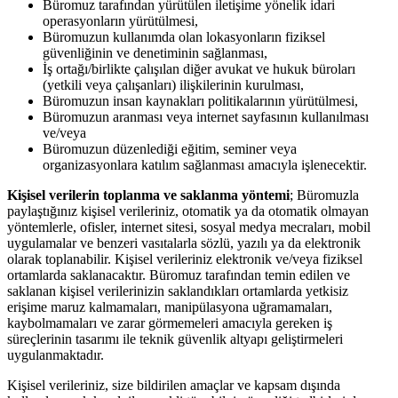
Büromuz tarafından yürütülen iletişime yönelik idari
operasyonların yürütülmesi,
Büromuzun kullanımda olan lokasyonların fiziksel
güvenliğinin ve denetiminin sağlanması,
İş ortağı/birlikte çalışılan diğer avukat ve hukuk büroları
(yetkili veya çalışanları) ilişkilerinin kurulması,
Büromuzun insan kaynakları politikalarının yürütülmesi,
Büromuzun aranması veya internet sayfasının kullanılması
ve/veya
Büromuzun düzenlediği eğitim, seminer veya
organizasyonlara katılım sağlanması amacıyla işlenecektir.
Kişisel verilerin toplanma ve saklanma yöntemi
; Büromuzla
paylaştığınız kişisel verileriniz, otomatik ya da otomatik olmayan
yöntemlerle, ofisler, internet sitesi, sosyal medya mecraları, mobil
uygulamalar ve benzeri vasıtalarla sözlü, yazılı ya da elektronik
olarak toplanabilir. Kişisel verileriniz elektronik ve/veya fiziksel
ortamlarda saklanacaktır. Büromuz tarafından temin edilen ve
saklanan kişisel verilerinizin saklandıkları ortamlarda yetkisiz
erişime maruz kalmamaları, manipülasyona uğramamaları,
kaybolmamaları ve zarar görmemeleri amacıyla gereken iş
süreçlerinin tasarımı ile teknik güvenlik altyapı geliştirmeleri
uygulanmaktadır.
Kişisel verileriniz, size bildirilen amaçlar ve kapsam dışında