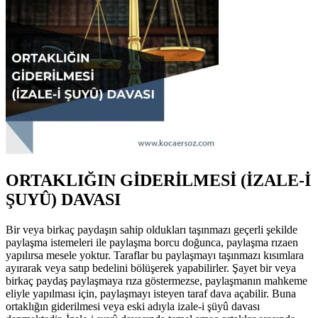
ORTAKLIĞIN GİDERİLMESİ (İZALE-İ
ŞUYÛ) DAVASI
Bir veya birkaç paydaşın sahip oldukları taşınmazı geçerli şekilde
paylaşma istemeleri ile paylaşma borcu doğunca, paylaşma rızaen
yapılırsa mesele yoktur. Taraflar bu paylaşmayı taşınmazı kısımlara
ayırarak veya satıp bedelini bölüşerek yapabilirler. Şayet bir veya
birkaç paydaş paylaşmaya rıza göstermezse, paylaşmanın mahkeme
eliyle yapılması için, paylaşmayı isteyen taraf dava açabilir. Buna
ortaklığın giderilmesi veya eski adıyla izale-i şüyû davası