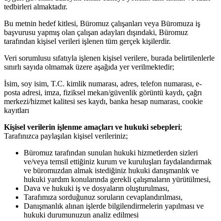
tedbirleri almaktadır.
Bu metnin hedef kitlesi, Büromuz çalışanları veya Büromuza iş
başvurusu yapmış olan çalışan adayları dışındaki, Büromuz
tarafından kişisel verileri işlenen tüm gerçek kişilerdir.
Veri sorumlusu sıfatıyla işlenen kişisel verilere, burada belirtilenlerle
sınırlı sayıda olmamak üzere aşağıda yer verilmektedir;
İsim, soy isim, T.C. kimlik numarası, adres, telefon numarası, e-
posta adresi, imza, fiziksel mekan/güvenlik görüntü kaydı, çağrı
merkezi/hizmet kalitesi ses kaydı, banka hesap numarası, cookie
kayıtları
Kişisel verilerin işlenme amaçları ve hukuki sebepleri
;
Tarafınızca paylaşılan kişisel verileriniz;
Büromuz tarafından sunulan hukuki hizmetlerden sizleri
ve/veya temsil ettiğiniz kurum ve kuruluşları faydalandırmak
ve büromuzdan almak istediğiniz hukuki danışmanlık ve
hukuki yardım konularında gerekli çalışmaların yürütülmesi,
Dava ve hukuki iş ve dosyaların oluşturulması,
Tarafımıza sorduğunuz soruların cevaplandırılması,
Danışmanlık alınan işlerde bilgilendirmelerin yapılması ve
hukuki durumunuzun analiz edilmesi