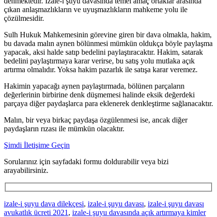
denmektedir. İzale-i şuyû davasında temel amaç ortaklar arasında
çıkan anlaşmazlıkların ve uyuşmazlıkların mahkeme yolu ile
çözülmesidir.
Sulh Hukuk Mahkemesinin görevine giren bir dava olmakla, hakim,
bu davada malın aynen bölünmesi mümkün oldukça böyle paylaşma
yapacak, aksi halde satıp bedelini paylaştıracaktır. Hakim, satarak
bedelini paylaştırmaya karar verirse, bu satış yolu mutlaka açık
artırma olmalıdır. Yoksa hakim pazarlık ile satışa karar veremez.
Hakimin yapacağı aynen paylaştırmada, bölünen parçaların
değerlerinin birbirine denk düşmemesi halinde eksik değerdeki
parçaya diğer paydaşlarca para eklenerek denkleştirme sağlanacaktır.
Malın, bir veya birkaç paydaşa özgülenmesi ise, ancak diğer
paydaşların rızası ile mümkün olacaktır.
Şimdi İletişime Geçin
Sorularınız için sayfadaki formu doldurabilir veya bizi
arayabilirsiniz.
izale-i şuyu dava dilekçesi
,
izale-i şuyu davası
,
izale-i şuyu davası
avukatlık ücreti 2021
,
izale-i şuyu davasında açık artırmaya kimler