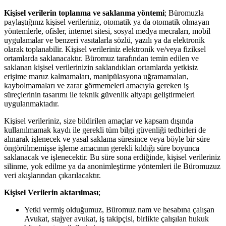
Kişisel verilerin toplanma ve saklanma yöntemi
; Büromuzla
paylaştığınız kişisel verileriniz, otomatik ya da otomatik olmayan
yöntemlerle, ofisler, internet sitesi, sosyal medya mecraları, mobil
uygulamalar ve benzeri vasıtalarla sözlü, yazılı ya da elektronik
olarak toplanabilir. Kişisel verileriniz elektronik ve/veya fiziksel
ortamlarda saklanacaktır. Büromuz tarafından temin edilen ve
saklanan kişisel verilerinizin saklandıkları ortamlarda yetkisiz
erişime maruz kalmamaları, manipülasyona uğramamaları,
kaybolmamaları ve zarar görmemeleri amacıyla gereken iş
süreçlerinin tasarımı ile teknik güvenlik altyapı geliştirmeleri
uygulanmaktadır.
Kişisel verileriniz, size bildirilen amaçlar ve kapsam dışında
kullanılmamak kaydı ile gerekli tüm bilgi güvenliği tedbirleri de
alınarak işlenecek ve yasal saklama süresince veya böyle bir süre
öngörülmemişse işleme amacının gerekli kıldığı süre boyunca
saklanacak ve işlenecektir. Bu süre sona erdiğinde, kişisel verileriniz
silinme, yok edilme ya da anonimleştirme yöntemleri ile Büromuzuz
veri akışlarından çıkarılacaktır.
Kişisel Verilerin aktarılması
;
Yetki vermiş olduğumuz, Büromuz nam ve hesabına çalışan
Avukat, stajyer avukat, iş takipçisi, birlikte çalışılan hukuk