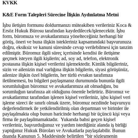
KVKK
K&E Form Talepleri Sürecine İlişkin Aydınlatma Metni
İşbu iletişim formunu doldurmanızı müteakiben verileriniz Koca &
Ersöz Hukuk Bürosu tarafından kaydedilecek/işlenecektir. İşbu
form, büromuza ve avukatlarımıza yönelteceğiniz herhangi bir
görüş, öneri ve buna ilişkin istekleriniz kapsamındaki başvurunuza
doğru, eksiksiz ve kanuni süresinde cevap verilebilmesi için tanzim
edilmiştir. Büromuz ilgili süreç içerisinde kendisi ile iletişime
geçmek isteyen ilgili kişilerin; ad, soy ad, telefon, elektronik
postasına ilişkin kişisel verilerini işlemektedir. Kimlik bilgileriniz,
sizin ve ailenizin mal varlığına ilişkin bilgilerin, siyasi görüşünüz,
ailenize ilişkin özel bilgilerin, her türlü evrakın tarafımıza
iletilmemesi, bu bilgileri paylaşmanız durumunda bununla ilgili
sorumluluğun büromuz ve avukatlarımıza ait olmadığını, bu
sorumluğun tarafınıza ait olduğunu önemle belirtiriz. Büromuz ve
avukatlarımız tarafından işlenen kişisel verileriniz, işbu kişisel veri
işleme süreci ile sınırlı olmak üzere, büromuz nezdinde başvuruyu
değerlendirmek ile yetkilendirilmiş olan departman ve birimler ile
paylaşılmakta olup bunun haricinde herhangi bir üçüncü kişi veya
firma ile paylaşılmamaktadır. Yukarıda bahsi geçen kişisel
verileriniz, başvurduğunuz ve yardım istediğiniz alanda iş birliği
yaptığımız Hukuk Büroları ve Avukatlarla paylaşılabilir. Bunun
dışında Kanunun 5. Maddesinde belirtilen “bir sözleşmenin