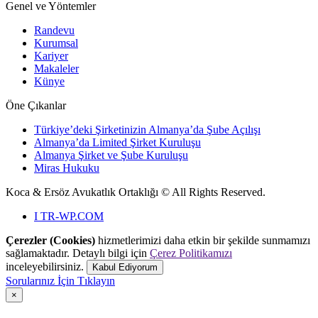
Genel ve Yöntemler
Randevu
Kurumsal
Kariyer
Makaleler
Künye
Öne Çıkanlar
Türkiye’deki Şirketinizin Almanya’da Şube Açılışı
Almanya’da Limited Şirket Kuruluşu
Almanya Şirket ve Şube Kuruluşu
Miras Hukuku
Koca & Ersöz Avukatlık Ortaklığı ©
All Rights Reserved.
I
TR-WP.COM
Çerezler (Cookies)
hizmetlerimizi daha etkin bir şekilde sunmamızı
sağlamaktadır. Detaylı bilgi için
Çerez Politikamızı
inceleyebilirsiniz.
Kabul Ediyorum
Sorularınız İçin Tıklayın
×