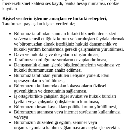
merkezi/hizmet kalitesi ses kaydı, banka hesap numarası, cookie
kayıtları
Kişisel verilerin işlenme amaçları ve hukuki sebepleri
;
Tarafınızca paylaşılan kişisel verileriniz;
Büromuz tarafından sunulan hukuki hizmetlerden sizleri
ve/veya temsil ettiğiniz kurum ve kuruluşları faydalandırmak
ve büromuzdan almak istediğiniz hukuki danışmanlık ve
hukuki yardım konularında gerekli çalışmaların yürütülmesi,
Dava ve hukuki iş ve dosyaların oluşturulması,
Tarafımıza sorduğunuz soruların cevaplandırılması,
Danışmanlık alınan işlerde bilgilendirmelerin yapılması ve
hukuki durumunuzun analiz edilmesi
Büromuz tarafından yürütülen iletişime yönelik idari
operasyonların yürütülmesi,
Büromuzun kullanımda olan lokasyonların fiziksel
güvenliğinin ve denetiminin sağlanması,
İş ortağı/birlikte çalışılan diğer avukat ve hukuk büroları
(yetkili veya çalışanları) ilişkilerinin kurulması,
Büromuzun insan kaynakları politikalarının yürütülmesi,
Büromuzun aranması veya internet sayfasının kullanılması
ve/veya
Büromuzun düzenlediği eğitim, seminer veya
organizasyonlara katılım sağlanması amacıyla işlenecektir.