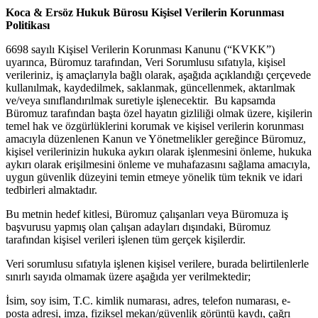
Koca & Ersöz Hukuk Bürosu Kişisel Verilerin Korunması
Politikası
6698 sayılı Kişisel Verilerin Korunması Kanunu (“KVKK”)
uyarınca, Büromuz tarafından, Veri Sorumlusu sıfatıyla, kişisel
verileriniz, iş amaçlarıyla bağlı olarak, aşağıda açıklandığı çerçevede
kullanılmak, kaydedilmek, saklanmak, güncellenmek, aktarılmak
ve/veya sınıflandırılmak suretiyle işlenecektir. Bu kapsamda
Büromuz tarafından başta özel hayatın gizliliği olmak üzere, kişilerin
temel hak ve özgürlüklerini korumak ve kişisel verilerin korunması
amacıyla düzenlenen Kanun ve Yönetmelikler gereğince Büromuz,
kişisel verilerinizin hukuka aykırı olarak işlenmesini önleme, hukuka
aykırı olarak erişilmesini önleme ve muhafazasını sağlama amacıyla,
uygun güvenlik düzeyini temin etmeye yönelik tüm teknik ve idari
tedbirleri almaktadır.
Bu metnin hedef kitlesi, Büromuz çalışanları veya Büromuza iş
başvurusu yapmış olan çalışan adayları dışındaki, Büromuz
tarafından kişisel verileri işlenen tüm gerçek kişilerdir.
Veri sorumlusu sıfatıyla işlenen kişisel verilere, burada belirtilenlerle
sınırlı sayıda olmamak üzere aşağıda yer verilmektedir;
İsim, soy isim, T.C. kimlik numarası, adres, telefon numarası, e-
posta adresi, imza, fiziksel mekan/güvenlik görüntü kaydı, çağrı