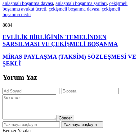
anlaşmalı boşanma davası
,
anlaşmalı boşanma şartları
,
çekişmeli
boşanma avukat ücreti
,
çekişmeli boşanma davası
,
çekişmeli
boşanma nedir
8084
EVLİLİK BİRLİĞİNİN TEMELİNDEN
SARSILMASI VE ÇEKİŞMELİ BOŞANMA
MİRAS PAYLAŞMA (TAKSİM) SÖZLEŞMESİ VE
ŞEKLİ
Yorum Yaz
Gönder
Benzer Yazılar