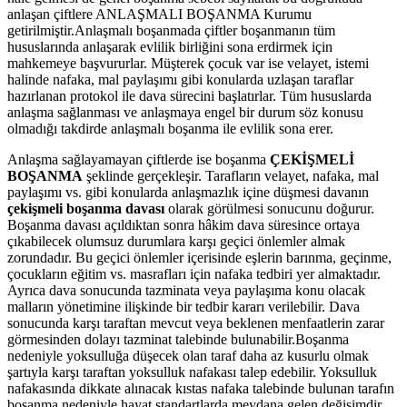
anlaşan çiftlere ANLAŞMALI BOŞANMA Kurumu
getirilmiştir.Anlaşmalı boşanmada çiftler boşanmanın tüm
hususlarında anlaşarak evlilik birliğini sona erdirmek için
mahkemeye başvururlar. Müşterek çocuk var ise velayet, istemi
halinde nafaka, mal paylaşımı gibi konularda uzlaşan taraflar
hazırlanan protokol ile dava sürecini başlatırlar. Tüm hususlarda
anlaşma sağlanması ve anlaşmaya engel bir durum söz konusu
olmadığı takdirde anlaşmalı boşanma ile evlilik sona erer.
Anlaşma sağlayamayan çiftlerde ise boşanma
ÇEKİŞMELİ
BOŞANMA
şeklinde gerçekleşir. Tarafların velayet, nafaka, mal
paylaşımı vs. gibi konularda anlaşmazlık içine düşmesi davanın
çekişmeli boşanma davası
olarak görülmesi sonucunu doğurur.
Boşanma davası açıldıktan sonra hâkim dava süresince ortaya
çıkabilecek olumsuz durumlara karşı geçici önlemler almak
zorundadır. Bu geçici önlemler içerisinde eşlerin barınma, geçinme,
çocukların eğitim vs. masrafları için nafaka tedbiri yer almaktadır.
Ayrıca dava sonucunda tazminata veya paylaşıma konu olacak
malların yönetimine ilişkinde bir tedbir kararı verilebilir. Dava
sonucunda karşı taraftan mevcut veya beklenen menfaatlerin zarar
görmesinden dolayı tazminat talebinde bulunabilir.Boşanma
nedeniyle yoksulluğa düşecek olan taraf daha az kusurlu olmak
şartıyla karşı taraftan yoksulluk nafakası talep edebilir. Yoksulluk
nafakasında dikkate alınacak kıstas nafaka talebinde bulunan tarafın
boşanma nedeniyle hayat standartlarda meydana gelen değişimdir.