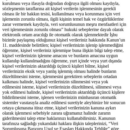
kurulması veya ifasıyla doğrudan doğruya ilgili olması kaydıyla,
sözleşmenin taraflarına ait kişisel verilerin işlenmesinin gerekli
olması ile bir hakkın tesisi, kullanılması veya korunması için veri
işlemenin zorunlu olması, ilgili kişinin temel hak ve özgürlüklerine
zarar vermemek kaydıyla, veri sorumlusunun meşru menfaatleri için
veri işlenmesinin zorunlu olması” hukuki sebeplerine dayalı olarak
elektronik ortam aracılığı ile otomatik olarak işlenmektedir İşbu
bizimle paylaşmış olduğunuz kişisel verileriniz hakkında Kanun’un
11. maddesinde belirtilen; kişisel verilerinizin işlenip işlenmediğini
öğrenme, kişisel verileriniz işlenmişse buna ilişkin bilgi talep etme,
kişisel verilerinizin işlenme amacını ve bunların amacına uygun
kullanılıp kullanılmadığını öğrenme, yurt içinde veya yurt dışında
kişisel verilerinizin aktarıldığı üçüncü kişileri bilme, kişisel
verilerinizin eksik veya yanlış işlenmiş olması halinde bunların
düzeltilmesini isteme, işlenmesini gerektiren sebeplerin ortadan
kalkması halinde, kişisel verilerinizin silinmesini veya yok
edilmesini isteme, kişisel verilerinizin düzeltilmesi, silinmesi veya
yok edilmesi halinde, kişisel verilerinizin aktarıldığı üçüncü kişilere
bildirilmesini isteme, işlenen verilerinizin münhasıran otomatik
sistemler vasıtasıyla analiz edilmesi suretiyle aleyhinize bir sonucun
ortaya çıkmasına itiraz etme, kişisel verilerinizin kanuna aykırı
olarak işlenmesi sebebiyle zarara uğramanız halinde zararın
giderilmesini talep etme haklarınızı kullanabilirsiniz. Kanunun
tarafınıza sağladığı yukarıdaki haklara ilişkin taleplerinizi, “Veri
Sorumlusuna Başvuru Usul ve Esasları Hakkında Tebliğe” göre