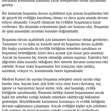
davasının konusunun kanunda yazılı sebeplerden birine dayanması
gerekir.
Bir kimsenin boşanma davası açabilmesi için aranan koşullardan biri
de geçerli bir evliliğin kurulmuş olması ve dava açma anında devam
ediyor olmasıdır. Geçerli olmayan bir evlilikte boşanmaya karar
verilemez. Bu durumda evlenmenin iptali söz konusu olur. Boşanma
ile iptal arasındaki ayrımda buradan doğmaktadır.
Boşanma davası açabilmek için tamamen kusursuz olmak gerekmez.
Tamamen ve ya daha az kusurlu taraf da boşanma davası açabilir.
Bir başka yazımızda da (evlilik birliğinin temelden sarsılması ve
boşanma) belirttiğimiz üzere dava açmak için kusur şartı aranmaz.
Ancak bu kusurun hiç önemi olmadığı anlamı taşımaz. Eşlerden biri
diğerinin daha kusurlu olduğunu ileri sürerek davanın sonucuna etki
edebilir. Kusur oranı boşanmanın feri sonuçları olan nafaka,
tazminat, velayet vs. konularında önem taşımaktadır.
Medeni Kanun’da sayılan boşanma sebepleri sınırlı sayıda olup
bunlar zina, hayata kast, pek kötü veya onur kırıcı davranış, suç
işleme ve haysiyetsiz hayat sürme, terk, akıl hastalığı, evlilik
birliğinin sarsılmasıdır. Bununla birlikte kanun boşanmanın ancak
haklı bir sebebin varlığı halinde mümkün olabileceği hükmünü
getirmiştir. Böylelikleaile kurumunu korumaya ve evlilik birliğinin
devamı sağlanmaya çalışmıştır. Ancak evliliğin kişiler için çekilmez
hale gelmesi de genel boşanma sebebi sayılarak bu doğrultuda