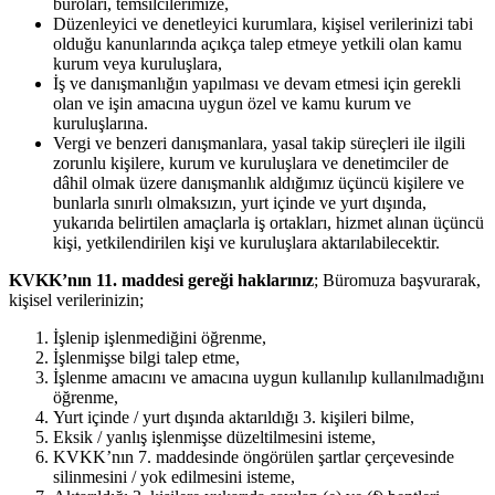
büroları, temsilcilerimize,
Düzenleyici ve denetleyici kurumlara, kişisel verilerinizi tabi
olduğu kanunlarında açıkça talep etmeye yetkili olan kamu
kurum veya kuruluşlara,
İş ve danışmanlığın yapılması ve devam etmesi için gerekli
olan ve işin amacına uygun özel ve kamu kurum ve
kuruluşlarına.
Vergi ve benzeri danışmanlara, yasal takip süreçleri ile ilgili
zorunlu kişilere, kurum ve kuruluşlara ve denetimciler de
dâhil olmak üzere danışmanlık aldığımız üçüncü kişilere ve
bunlarla sınırlı olmaksızın, yurt içinde ve yurt dışında,
yukarıda belirtilen amaçlarla iş ortakları, hizmet alınan üçüncü
kişi, yetkilendirilen kişi ve kuruluşlara aktarılabilecektir.
KVKK’nın 11. maddesi gereği haklarınız
; Büromuza başvurarak,
kişisel verilerinizin;
İşlenip işlenmediğini öğrenme,
İşlenmişse bilgi talep etme,
İşlenme amacını ve amacına uygun kullanılıp kullanılmadığını
öğrenme,
Yurt içinde / yurt dışında aktarıldığı 3. kişileri bilme,
Eksik / yanlış işlenmişse düzeltilmesini isteme,
KVKK’nın 7. maddesinde öngörülen şartlar çerçevesinde
silinmesini / yok edilmesini isteme,