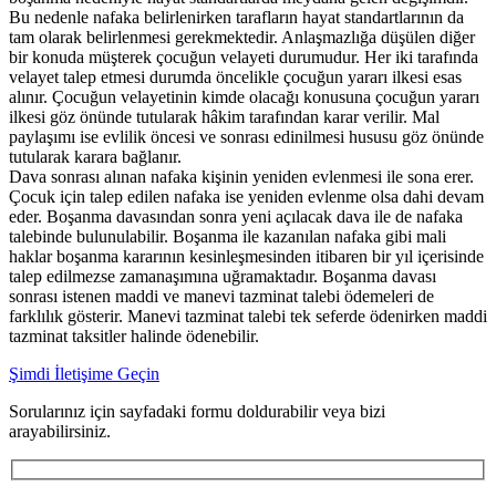
Bu nedenle nafaka belirlenirken tarafların hayat standartlarının da
tam olarak belirlenmesi gerekmektedir. Anlaşmazlığa düşülen diğer
bir konuda müşterek çocuğun velayeti durumudur. Her iki tarafında
velayet talep etmesi durumda öncelikle çocuğun yararı ilkesi esas
alınır. Çocuğun velayetinin kimde olacağı konusuna çocuğun yararı
ilkesi göz önünde tutularak hâkim tarafından karar verilir. Mal
paylaşımı ise evlilik öncesi ve sonrası edinilmesi hususu göz önünde
tutularak karara bağlanır.
Dava sonrası alınan nafaka kişinin yeniden evlenmesi ile sona erer.
Çocuk için talep edilen nafaka ise yeniden evlenme olsa dahi devam
eder. Boşanma davasından sonra yeni açılacak dava ile de nafaka
talebinde bulunulabilir. Boşanma ile kazanılan nafaka gibi mali
haklar boşanma kararının kesinleşmesinden itibaren bir yıl içerisinde
talep edilmezse zamanaşımına uğramaktadır. Boşanma davası
sonrası istenen maddi ve manevi tazminat talebi ödemeleri de
farklılık gösterir. Manevi tazminat talebi tek seferde ödenirken maddi
tazminat taksitler halinde ödenebilir.
Şimdi İletişime Geçin
Sorularınız için sayfadaki formu doldurabilir veya bizi
arayabilirsiniz.