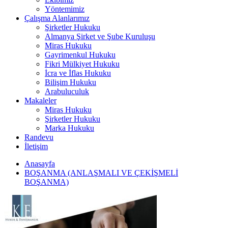
Yöntemimiz
Çalışma Alanlarımız
Şirketler Hukuku
Almanya Şirket ve Şube Kuruluşu
Miras Hukuku
Gayrimenkul Hukuku
Fikri Mülkiyet Hukuku
İcra ve İflas Hukuku
Bilişim Hukuku
Arabuluculuk
Makaleler
Miras Hukuku
Şirketler Hukuku
Marka Hukuku
Randevu
İletişim
Anasayfa
BOŞANMA (ANLAŞMALI VE ÇEKİŞMELİ
BOŞANMA)