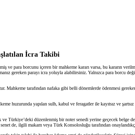
atılan İcra Takibi
iş ve para borcunu içeren bir mahkeme kararı varsa, bu kararın verilme
anız gereken parayı icra yoluyla alabilirsiniz. Yalnızca para borcu değil
ur. Mahkeme tarafından nafaka gibi belli dönemlerde ödenmesi gereken
keme huzurunda yapılan sulh, kabul ve feragatler ile kayıtsız ve şartsız 
 Türkiye’deki düzenlenmiş bir noter senedi yerine geçecek belge de ilam
 senet de, ilgili makam veya Türk Konsolosluğu tarafından onaylandıkça