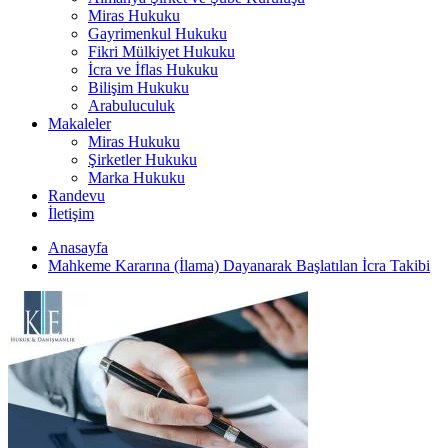
Miras Hukuku
Gayrimenkul Hukuku
Fikri Mülkiyet Hukuku
İcra ve İflas Hukuku
Bilişim Hukuku
Arabuluculuk
Makaleler
Miras Hukuku
Şirketler Hukuku
Marka Hukuku
Randevu
İletişim
Anasayfa
Mahkeme Kararına (İlama) Dayanarak Başlatılan İcra Takibi