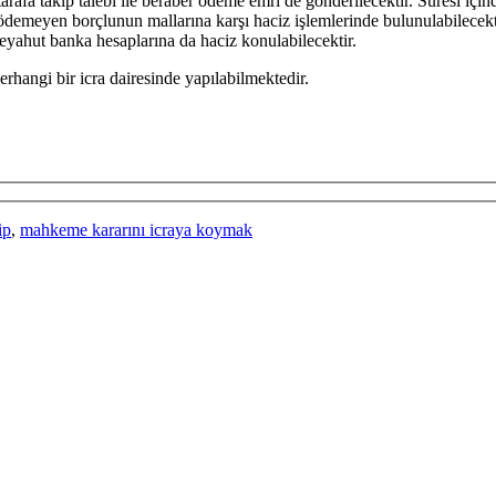
lu tarafa takip talebi ile beraber ödeme emri de gönderilecektir. Süresi i
 ödemeyen borçlunun mallarına karşı haciz işlemlerinde bulunulabilecekti
yahut banka hesaplarına da haciz konulabilecektir.
rhangi bir icra dairesinde yapılabilmektedir.
ip
,
mahkeme kararını icraya koymak