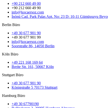
+90 212 660 49 00
+90 212 660 49 90
info@kocaersoz.com
İnönü Cad. Park Palas Apt. No: 23 D: 10-11 Gümüşsuyu Beyoğ
Berlin Büro
+49 30 677 901 90
+49 30 677 901 99
info@kocaersoz.com
Soorstraße 86, 14050 Berlin
Köln Büro
+49 221 168 169 64
Breite Str. 161, 50667 Köln
Stuttgart Büro
+49 30 677 901 90
Königstraße 5 70173 Stuttgart
Hamburg Büro
+49 30 67790190