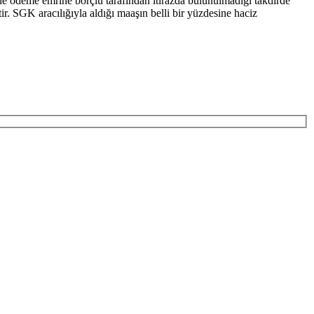
çinde ödeme emrine borçlu tarafından itirazda bulunulmadığı takdirde
r. SGK aracılığıyla aldığı maaşın belli bir yüzdesine haciz