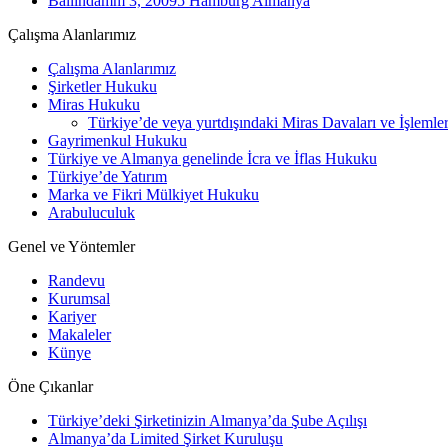
Ballindamm 3, 20095 Hamburg Almanya
Çalışma Alanlarımız
Çalışma Alanlarımız
Şirketler Hukuku
Miras Hukuku
Türkiye’de veya yurtdışındaki Miras Davaları ve İşlemler
Gayrimenkul Hukuku
Türkiye ve Almanya genelinde İcra ve İflas Hukuku
Türkiye’de Yatırım
Marka ve Fikri Mülkiyet Hukuku
Arabuluculuk
Genel ve Yöntemler
Randevu
Kurumsal
Kariyer
Makaleler
Künye
Öne Çıkanlar
Türkiye’deki Şirketinizin Almanya’da Şube Açılışı
Almanya’da Limited Şirket Kuruluşu