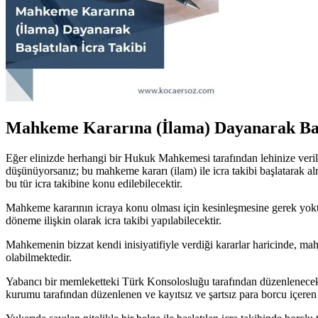
Mahkeme Kararına (İlama) Dayanarak Başl
Eğer elinizde herhangi bir Hukuk Mahkemesi tarafından lehinize verilm
düşünüyorsanız; bu mahkeme kararı (ilam) ile icra takibi başlatarak alm
bu tür icra takibine konu edilebilecektir.
Mahkeme kararının icraya konu olması için kesinleşmesine gerek yokt
döneme ilişkin olarak icra takibi yapılabilecektir.
Mahkemenin bizzat kendi inisiyatifiyle verdiği kararlar haricinde, mah
olabilmektedir.
Yabancı bir memleketteki Türk Konsolosluğu tarafından düzenlenecek ve
kurumu tarafından düzenlenen ve kayıtsız ve şartsız para borcu içeren