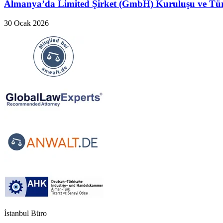
Almanya’da Limited Şirket (GmbH) Kuruluşu ve Türk
30 Ocak 2026
İstanbul Büro