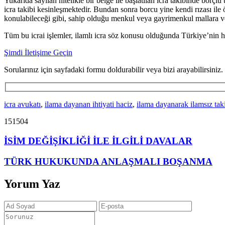
Yukarıda sayılan nitelikle bir belge ile başlatılan icra takibinde borç
icra takibi kesinleşmektedir. Bundan sonra borcu yine kendi rızası ile
konulabileceği gibi, sahip olduğu menkul veya gayrimenkul mallara ve
Tüm bu icrai işlemler, ilamlı icra söz konusu olduğunda Türkiye’nin he
Şimdi İletişime Geçin
Sorularınız için sayfadaki formu doldurabilir veya bizi arayabilirsiniz.
icra avukatı
,
ilama dayanan ihtiyati haciz
,
ilama dayanarak ilamsız tak
151504
İSİM DEĞİŞİKLİĞİ İLE İLGİLİ DAVALAR
TÜRK HUKUKUNDA ANLAŞMALI BOŞANMA
Yorum Yaz