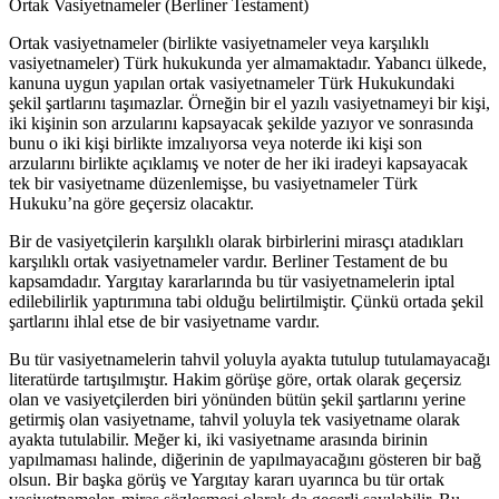
Ortak Vasiyetnameler (Berliner Testament)
Ortak vasiyetnameler (birlikte vasiyetnameler veya karşılıklı
vasiyetnameler) Türk hukukunda yer almamaktadır. Yabancı ülkede,
kanuna uygun yapılan ortak vasiyetnameler Türk Hukukundaki
şekil şartlarını taşımazlar. Örneğin bir el yazılı vasiyetnameyi bir kişi,
iki kişinin son arzularını kapsayacak şekilde yazıyor ve sonrasında
bunu o iki kişi birlikte imzalıyorsa veya noterde iki kişi son
arzularını birlikte açıklamış ve noter de her iki iradeyi kapsayacak
tek bir vasiyetname düzenlemişse, bu vasiyetnameler Türk
Hukuku’na göre geçersiz olacaktır.
Bir de vasiyetçilerin karşılıklı olarak birbirlerini mirasçı atadıkları
karşılıklı ortak vasiyetnameler vardır. Berliner Testament de bu
kapsamdadır. Yargıtay kararlarında bu tür vasiyetnamelerin iptal
edilebilirlik yaptırımına tabi olduğu belirtilmiştir. Çünkü ortada şekil
şartlarını ihlal etse de bir vasiyetname vardır.
Bu tür vasiyetnamelerin tahvil yoluyla ayakta tutulup tutulamayacağı
literatürde tartışılmıştır. Hakim görüşe göre, ortak olarak geçersiz
olan ve vasiyetçilerden biri yönünden bütün şekil şartlarını yerine
getirmiş olan vasiyetname, tahvil yoluyla tek vasiyetname olarak
ayakta tutulabilir. Meğer ki, iki vasiyetname arasında birinin
yapılmaması halinde, diğerinin de yapılmayacağını gösteren bir bağ
olsun. Bir başka görüş ve Yargıtay kararı uyarınca bu tür ortak