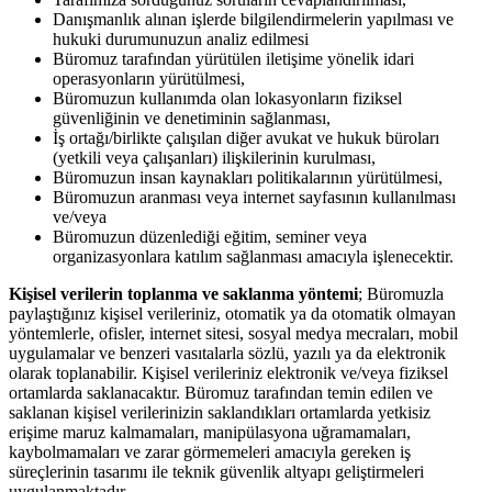
Danışmanlık alınan işlerde bilgilendirmelerin yapılması ve
hukuki durumunuzun analiz edilmesi
Büromuz tarafından yürütülen iletişime yönelik idari
operasyonların yürütülmesi,
Büromuzun kullanımda olan lokasyonların fiziksel
güvenliğinin ve denetiminin sağlanması,
İş ortağı/birlikte çalışılan diğer avukat ve hukuk büroları
(yetkili veya çalışanları) ilişkilerinin kurulması,
Büromuzun insan kaynakları politikalarının yürütülmesi,
Büromuzun aranması veya internet sayfasının kullanılması
ve/veya
Büromuzun düzenlediği eğitim, seminer veya
organizasyonlara katılım sağlanması amacıyla işlenecektir.
Kişisel verilerin toplanma ve saklanma yöntemi
; Büromuzla
paylaştığınız kişisel verileriniz, otomatik ya da otomatik olmayan
yöntemlerle, ofisler, internet sitesi, sosyal medya mecraları, mobil
uygulamalar ve benzeri vasıtalarla sözlü, yazılı ya da elektronik
olarak toplanabilir. Kişisel verileriniz elektronik ve/veya fiziksel
ortamlarda saklanacaktır. Büromuz tarafından temin edilen ve
saklanan kişisel verilerinizin saklandıkları ortamlarda yetkisiz
erişime maruz kalmamaları, manipülasyona uğramamaları,
kaybolmamaları ve zarar görmemeleri amacıyla gereken iş
süreçlerinin tasarımı ile teknik güvenlik altyapı geliştirmeleri
uygulanmaktadır.