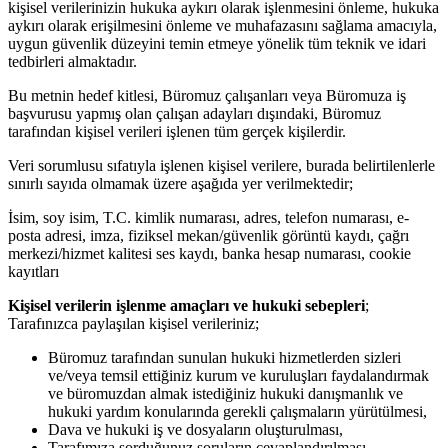
kişisel verilerinizin hukuka aykırı olarak işlenmesini önleme, hukuka
aykırı olarak erişilmesini önleme ve muhafazasını sağlama amacıyla,
uygun güvenlik düzeyini temin etmeye yönelik tüm teknik ve idari
tedbirleri almaktadır.
Bu metnin hedef kitlesi, Büromuz çalışanları veya Büromuza iş
başvurusu yapmış olan çalışan adayları dışındaki, Büromuz
tarafından kişisel verileri işlenen tüm gerçek kişilerdir.
Veri sorumlusu sıfatıyla işlenen kişisel verilere, burada belirtilenlerle
sınırlı sayıda olmamak üzere aşağıda yer verilmektedir;
İsim, soy isim, T.C. kimlik numarası, adres, telefon numarası, e-
posta adresi, imza, fiziksel mekan/güvenlik görüntü kaydı, çağrı
merkezi/hizmet kalitesi ses kaydı, banka hesap numarası, cookie
kayıtları
Kişisel verilerin işlenme amaçları ve hukuki sebepleri
;
Tarafınızca paylaşılan kişisel verileriniz;
Büromuz tarafından sunulan hukuki hizmetlerden sizleri
ve/veya temsil ettiğiniz kurum ve kuruluşları faydalandırmak
ve büromuzdan almak istediğiniz hukuki danışmanlık ve
hukuki yardım konularında gerekli çalışmaların yürütülmesi,
Dava ve hukuki iş ve dosyaların oluşturulması,
Tarafımıza sorduğunuz soruların cevaplandırılması,