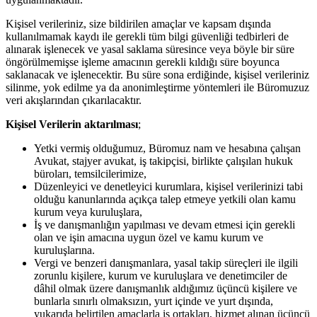
Kişisel verileriniz, size bildirilen amaçlar ve kapsam dışında
kullanılmamak kaydı ile gerekli tüm bilgi güvenliği tedbirleri de
alınarak işlenecek ve yasal saklama süresince veya böyle bir süre
öngörülmemişse işleme amacının gerekli kıldığı süre boyunca
saklanacak ve işlenecektir. Bu süre sona erdiğinde, kişisel verileriniz
silinme, yok edilme ya da anonimleştirme yöntemleri ile Büromuzuz
veri akışlarından çıkarılacaktır.
Kişisel Verilerin aktarılması
;
Yetki vermiş olduğumuz, Büromuz nam ve hesabına çalışan
Avukat, stajyer avukat, iş takipçisi, birlikte çalışılan hukuk
büroları, temsilcilerimize,
Düzenleyici ve denetleyici kurumlara, kişisel verilerinizi tabi
olduğu kanunlarında açıkça talep etmeye yetkili olan kamu
kurum veya kuruluşlara,
İş ve danışmanlığın yapılması ve devam etmesi için gerekli
olan ve işin amacına uygun özel ve kamu kurum ve
kuruluşlarına.
Vergi ve benzeri danışmanlara, yasal takip süreçleri ile ilgili
zorunlu kişilere, kurum ve kuruluşlara ve denetimciler de
dâhil olmak üzere danışmanlık aldığımız üçüncü kişilere ve
bunlarla sınırlı olmaksızın, yurt içinde ve yurt dışında,
yukarıda belirtilen amaçlarla iş ortakları, hizmet alınan üçüncü