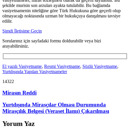
vasiyetnameler, miras sözleşmesi olarak da geçerli sayılabilir. Bu
şekilde murisin son arzuları ayakta tutulabilir. Bu bağlamda
vasiyetnamenin niteliğine göre Türk Hukukuna göre geçerli olup
olmayacağı noktasında uzman bir hukukçuya danışılması tavsiye
edilir.
Şimdi İletişime Geçin
Sorularınız için sayfadaki formu doldurabilir veya bizi
arayabilirsiniz.
El yazılı Vasiyetname
,
Resmi Vasiyetname
,
Sözlü Vasiyetname
,
Yurtdışında Yapılan Vasiyetnameler
14322
Mirasın Reddi
Yurtdışında Mirasçılar Olması Durumunda
Mirasçılık Belgesi (Veraset İlamı) Çıkarılması
Yorum Yaz