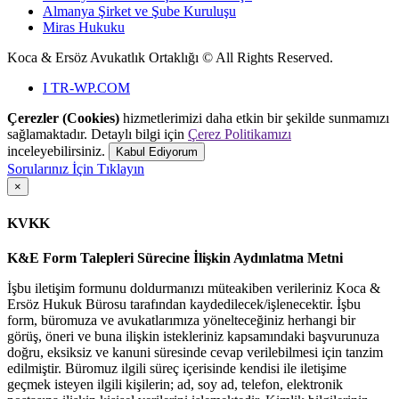
Almanya Şirket ve Şube Kuruluşu
Miras Hukuku
Koca & Ersöz Avukatlık Ortaklığı ©
All Rights Reserved.
I
TR-WP.COM
Çerezler (Cookies)
hizmetlerimizi daha etkin bir şekilde sunmamızı
sağlamaktadır. Detaylı bilgi için
Çerez Politikamızı
inceleyebilirsiniz.
Kabul Ediyorum
Sorularınız İçin Tıklayın
×
KVKK
K&E Form Talepleri Sürecine İlişkin Aydınlatma Metni
İşbu iletişim formunu doldurmanızı müteakiben verileriniz Koca &
Ersöz Hukuk Bürosu tarafından kaydedilecek/işlenecektir. İşbu
form, büromuza ve avukatlarımıza yönelteceğiniz herhangi bir
görüş, öneri ve buna ilişkin istekleriniz kapsamındaki başvurunuza
doğru, eksiksiz ve kanuni süresinde cevap verilebilmesi için tanzim
edilmiştir. Büromuz ilgili süreç içerisinde kendisi ile iletişime
geçmek isteyen ilgili kişilerin; ad, soy ad, telefon, elektronik