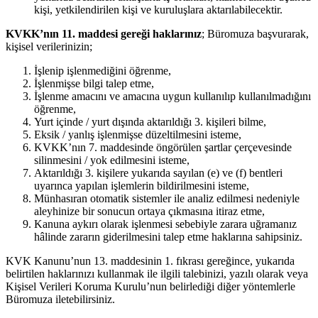
kişi, yetkilendirilen kişi ve kuruluşlara aktarılabilecektir.
KVKK’nın 11. maddesi gereği haklarınız
; Büromuza başvurarak,
kişisel verilerinizin;
İşlenip işlenmediğini öğrenme,
İşlenmişse bilgi talep etme,
İşlenme amacını ve amacına uygun kullanılıp kullanılmadığını
öğrenme,
Yurt içinde / yurt dışında aktarıldığı 3. kişileri bilme,
Eksik / yanlış işlenmişse düzeltilmesini isteme,
KVKK’nın 7. maddesinde öngörülen şartlar çerçevesinde
silinmesini / yok edilmesini isteme,
Aktarıldığı 3. kişilere yukarıda sayılan (e) ve (f) bentleri
uyarınca yapılan işlemlerin bildirilmesini isteme,
Münhasıran otomatik sistemler ile analiz edilmesi nedeniyle
aleyhinize bir sonucun ortaya çıkmasına itiraz etme,
Kanuna aykırı olarak işlenmesi sebebiyle zarara uğramanız
hâlinde zararın giderilmesini talep etme haklarına sahipsiniz.
KVK Kanunu’nun 13. maddesinin 1. fıkrası gereğince, yukarıda
belirtilen haklarınızı kullanmak ile ilgili talebinizi, yazılı olarak veya
Kişisel Verileri Koruma Kurulu’nun belirlediği diğer yöntemlerle
Büromuza iletebilirsiniz.