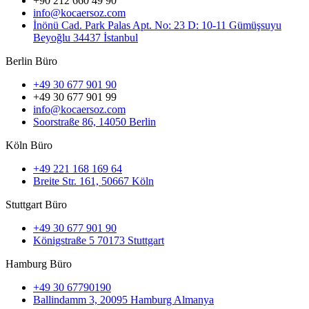
+90 212 660 49 90
info@kocaersoz.com
İnönü Cad. Park Palas Apt. No: 23 D: 10-11 Gümüşsuyu
Beyoğlu 34437 İstanbul
Berlin Büro
+49 30 677 901 90
+49 30 677 901 99
info@kocaersoz.com
Soorstraße 86, 14050 Berlin
Köln Büro
+49 221 168 169 64
Breite Str. 161, 50667 Köln
Stuttgart Büro
+49 30 677 901 90
Königstraße 5 70173 Stuttgart
Hamburg Büro
+49 30 67790190
Ballindamm 3, 20095 Hamburg Almanya