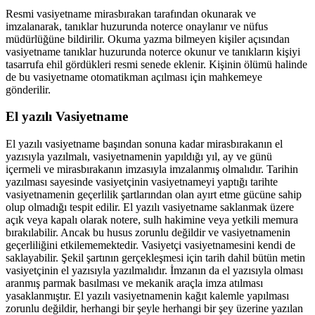
Resmi vasiyetname mirasbırakan tarafından okunarak ve
imzalanarak, tanıklar huzurunda noterce onaylanır ve nüfus
müdürlüğüne bildirilir. Okuma yazma bilmeyen kişiler açısından
vasiyetname tanıklar huzurunda noterce okunur ve tanıkların kişiyi
tasarrufa ehil gördükleri resmi senede eklenir. Kişinin ölümü halinde
de bu vasiyetname otomatikman açılması için mahkemeye
gönderilir.
El yazılı Vasiyetname
El yazılı vasiyetname başından sonuna kadar mirasbırakanın el
yazısıyla yazılmalı, vasiyetnamenin yapıldığı yıl, ay ve günü
içermeli ve mirasbırakanın imzasıyla imzalanmış olmalıdır. Tarihin
yazılması sayesinde vasiyetçinin vasiyetnameyi yaptığı tarihte
vasiyetnamenin geçerlilik şartlarından olan ayırt etme gücüne sahip
olup olmadığı tespit edilir. El yazılı vasiyetname saklanmak üzere
açık veya kapalı olarak notere, sulh hakimine veya yetkili memura
bırakılabilir. Ancak bu husus zorunlu değildir ve vasiyetnamenin
geçerliliğini etkilememektedir. Vasiyetçi vasiyetnamesini kendi de
saklayabilir. Şekil şartının gerçekleşmesi için tarih dahil bütün metin
vasiyetçinin el yazısıyla yazılmalıdır. İmzanın da el yazısıyla olması
aranmış parmak basılması ve mekanik araçla imza atılması
yasaklanmıştır. El yazılı vasiyetnamenin kağıt kalemle yapılması
zorunlu değildir, herhangi bir şeyle herhangi bir şey üzerine yazılan