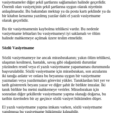
vasiyetnameler diğer şekil şartlarını sağlamaları halinde geçerlidir.
Önemli olan vasiyetçinin şekil şartlarına uygun olarak niyetinin
anlaşılmasıdır. Bu bakımdan mektup ya da posta kartı şeklinde ya da
bir kitabın kenarına yazılmış yazılar dahi el yazılı vasiyetname
olarak geçerlidir.
Bu tür vasiyetnamenin kaybolma tehlikesi vardır. Bu nedenle
vasiyetname lehtarları bu vasiyetnameyi iyi saklamalı ve ölüm
halinde mahkemeye açılmak üzere teslim etmelidir.
Sözlü Vasiyetname
Sözlü vasiyetnameye ise ancak mirasbırakanın; yakın ölüm tehlikesi,
ulaşımın kesilmesi, hastalık, savaş gibi olağanüstü durumlar
yüzünden resmî veya el yazılı vasiyetname yapamaması durumunda
başvurulabilir. Sözlü vasiyetname için mirasbırakan, son arzularını
iki tanığa anlatır ve onlara bu beyanına uygun bir vasiyetname
yazmaları veya yazdırmaları görevini yükler. Tanıklardan biri yer ve
tarih göstererek beyanı yazar ve diğer şahit ile birlikte imzalar. İki
tanık birlikte bu metni mahkemeye verirler. Mirasbırakan için
sonradan diğer şekillerde vasiyetname yapma olanağı doğarsa, bu
tarihin üzerinden bir ay geçince sözlü vasiyet hükümden düşer.
El yazılı vasiyetname yapma imkanı varken, sözlü vasiyetname
yapılmışsa bu vasiyetname hükümsüz kılınabilir.