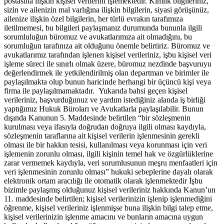
postasına ilişkin kişisel verilerini işlemektedir. Kimlik bilgileriniz,
sizin ve ailenizin mal varlığına ilişkin bilgilerin, siyasi görüşünüz,
ailenize ilişkin özel bilgilerin, her türlü evrakın tarafımıza
iletilmemesi, bu bilgileri paylaşmanız durumunda bununla ilgili
sorumluluğun büromuz ve avukatlarımıza ait olmadığını, bu
sorumluğun tarafınıza ait olduğunu önemle belirtiriz. Büromuz ve
avukatlarımız tarafından işlenen kişisel verileriniz, işbu kişisel veri
işleme süreci ile sınırlı olmak üzere, büromuz nezdinde başvuruyu
değerlendirmek ile yetkilendirilmiş olan departman ve birimler ile
paylaşılmakta olup bunun haricinde herhangi bir üçüncü kişi veya
firma ile paylaşılmamaktadır. Yukarıda bahsi geçen kişisel
verileriniz, başvurduğunuz ve yardım istediğiniz alanda iş birliği
yaptığımız Hukuk Büroları ve Avukatlarla paylaşılabilir. Bunun
dışında Kanunun 5. Maddesinde belirtilen “bir sözleşmenin
kurulması veya ifasıyla doğrudan doğruya ilgili olması kaydıyla,
sözleşmenin taraflarına ait kişisel verilerin işlenmesinin gerekli
olması ile bir hakkın tesisi, kullanılması veya korunması için veri
işlemenin zorunlu olması, ilgili kişinin temel hak ve özgürlüklerine
zarar vermemek kaydıyla, veri sorumlusunun meşru menfaatleri için
veri işlenmesinin zorunlu olması” hukuki sebeplerine dayalı olarak
elektronik ortam aracılığı ile otomatik olarak işlenmektedir İşbu
bizimle paylaşmış olduğunuz kişisel verileriniz hakkında Kanun’un
11. maddesinde belirtilen; kişisel verilerinizin işlenip işlenmediğini
öğrenme, kişisel verileriniz işlenmişse buna ilişkin bilgi talep etme,
kişisel verilerinizin işlenme amacını ve bunların amacına uygun