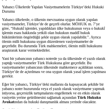
Yabancı Ülkelerde Yapılan Vasiyetnamelerin Türkiye’deki Hukuki
Durumu
Yabancı ülkelerde, o ülkenin mevzuatına uygun olarak yapılan
vasiyetnameler, Türkiye’de de geçerli olurlar. MÖHUK m. 7’ye
göre, “Hukukî işlemler, yapıldıkları ülke hukukunun veya o hukukî
işlemin esası hakkında yetkili olan hukukun maddî hukuk
hükümlerinin öngördüğü şekle uygun olarak yapılabilir.”. Ayrıca
ölenin milli hukukuna uygun düzenlenen vasiyetnameler de
geçerlidir. Bu durumda Türk mahkemeleri, ölenin milli hukukunu
araştırarak karar vermektedirler.
Yani bir yabancının yabancı noterde ya da ülkesinde el yazılı olarak
yaptığı vasiyetnameler Türk Hukukuna göre geçerlidir. Bu
vasiyetnameler yabancının ülkesinde mahkemece açıldıktan sonra,
Türkiye’de de açtırılması ve ona uygun olarak yasal işlem yapılması
gerekir.
Eğer bir yabancı, Türkiye’deki mallarını da kapsayacak şekilde bir
yabancı noter huzurunda veya el yazılı olarak vasiyetname yapmak
istiyorsa, geçersizlik tartışmalarını engellemek ve en etkin olarak
vasiyetin yerine getirilmesini sağlamak açısından
Türk Hukuku
Avukat
ından da hukuki danışmanlık alması yerinde olacaktır.