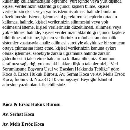
kullanılıp kullanılmadığını öğrenme, yurt içinde veya yurt dışında
kişisel verilerinizin aktarıldığı üçüncü kişileri bilme, kişisel
verilerinizin eksik veya yanlış işlenmiş olması halinde bunların
düzeltilmesini isteme, işlenmesini gerektiren sebeplerin ortadan
kalkması halinde, kişisel verilerinizin silinmesini veya yok
edilmesini isteme, kişisel verilerinizin düzeltilmesi, silinmesi veya
yok edilmesi halinde, kişisel verilerinizin aktarıldığı üçüncü kişilere
bildirilmesini isteme, işlenen verilerinizin münhasıran otomatik
sistemler vasıtasıyla analiz edilmesi suretiyle aleyhinize bir sonucun
ortaya çıkmasına itiraz etme, kişisel verilerinizin kanuna aykırı
olarak işlenmesi sebebiyle zarara uğramanız halinde zararın
giderilmesini talep etme haklarınızı kullanabilirsiniz. Kanunun
tarafınıza sağladığı yukarıdaki haklara ilişkin taleplerinizi, “Veri
Sorumlusuna Başvuru Usul ve Esasları Hakkında Tebliğe” göre
Koca & Ersöz Hukuk Bürosu, Av. Serhat Koca ve Av. Melis Ersöz
Koca, İnönü Cd. No:23 D:10 Gümüşsuyu Beyoğlu İstanbul
adresine yazılı olarak iletebilirsiniz.
Koca & Ersöz Hukuk Bürosu
Av. Serhat Koca
Av. Melis Ersöz Koca