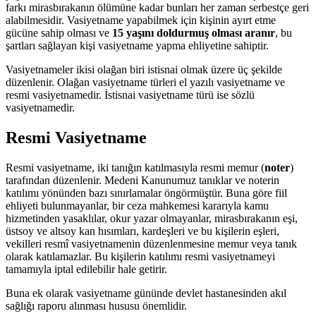
farkı mirasbırakanın ölümüne kadar bunları her zaman serbestçe geri
alabilmesidir. Vasiyetname yapabilmek için kişinin ayırt etme
gücüne sahip olması ve
15 yaşını doldurmuş olması aranır
, bu
şartları sağlayan kişi vasiyetname yapma ehliyetine sahiptir.
Vasiyetnameler ikisi olağan biri istisnai olmak üzere üç şekilde
düzenlenir. Olağan vasiyetname türleri el yazılı vasiyetname ve
resmi vasiyetnamedir. İstisnai vasiyetname türü ise sözlü
vasiyetnamedir.
Resmi Vasiyetname
Resmi vasiyetname, iki tanığın katılmasıyla resmi memur (
noter
)
tarafından düzenlenir. Medeni Kanunumuz tanıklar ve noterin
katılımı yönünden bazı sınırlamalar öngörmüştür. Buna göre fiil
ehliyeti bulunmayanlar, bir ceza mahkemesi kararıyla kamu
hizmetinden yasaklılar, okur yazar olmayanlar, mirasbırakanın eşi,
üstsoy ve altsoy kan hısımları, kardeşleri ve bu kişilerin eşleri,
vekilleri resmî vasiyetnamenin düzenlenmesine memur veya tanık
olarak katılamazlar. Bu kişilerin katılımı resmi vasiyetnameyi
tamamıyla iptal edilebilir hale getirir.
Buna ek olarak vasiyetname gününde devlet hastanesinden akıl
sağlığı raporu alınması hususu önemlidir.