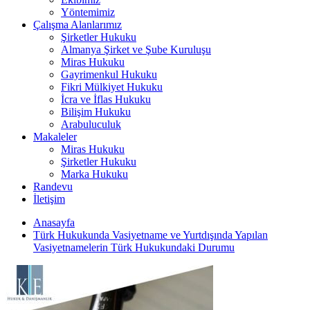
Yöntemimiz
Çalışma Alanlarımız
Şirketler Hukuku
Almanya Şirket ve Şube Kuruluşu
Miras Hukuku
Gayrimenkul Hukuku
Fikri Mülkiyet Hukuku
İcra ve İflas Hukuku
Bilişim Hukuku
Arabuluculuk
Makaleler
Miras Hukuku
Şirketler Hukuku
Marka Hukuku
Randevu
İletişim
Anasayfa
Türk Hukukunda Vasiyetname ve Yurtdışında Yapılan
Vasiyetnamelerin Türk Hukukundaki Durumu