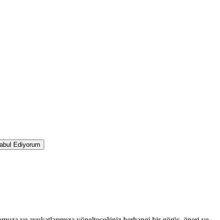
abul Ediyorum
muza ve avukatlarımıza yönelteceğiniz herhangi bir görüş, öneri ve