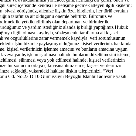
 süreç içerisinde kendisi ile iletişime geçmek isteyen ilgili kişilerin;
in, siyasi görüşünüz, ailenize ilişkin özel bilgilerin, her türlü evrakın
uğun tarafınıza ait olduğunu önemle belirtiriz. Büromuz ve
ndirmek ile yetkilendirilmiş olan departman ve birimler ile
vurduğunuz ve yardım istediğiniz alanda iş birliği yaptığımız Hukuk
uya ilgili olması kaydıyla, sözleşmenin taraflarına ait kişisel
el hak ve özgürlüklerine zarar vermemek kaydıyla, veri sorumlusunun
mektedir İşbu bizimle paylaşmış olduğunuz kişisel verileriniz hakkında
etme, kişisel verilerinizin işlenme amacını ve bunların amacına uygun
ksik veya yanlış işlenmiş olması halinde bunların düzeltilmesini isteme,
eltilmesi, silinmesi veya yok edilmesi halinde, kişisel verilerinizin
nize bir sonucun ortaya çıkmasına itiraz etme, kişisel verilerinizin
ıza sağladığı yukarıdaki haklara ilişkin taleplerinizi, “Veri
önü Cd. No:23 D:10 Gümüşsuyu Beyoğlu İstanbul adresine yazılı