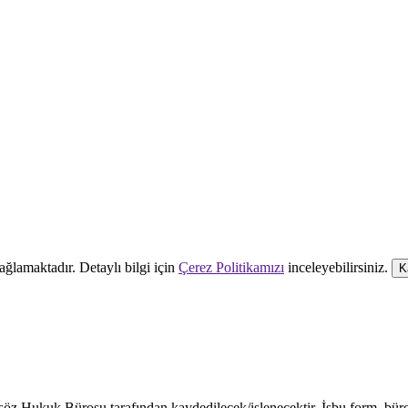
ağlamaktadır. Detaylı bilgi için
Çerez Politikamızı
inceleyebilirsiniz.
K
öz Hukuk Bürosu tarafından kaydedilecek/işlenecektir. İşbu form, büro