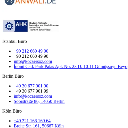
İstanbul Büro
+90 212 660 49 00
+90 212 660 49 90
info@kocaersoz.com
İnönü Cad. Park Palas Apt. No: 23 D: 10-11 Gümüşsuyu Beyoğ
Berlin Büro
+49 30 677 901 90
+49 30 677 901 99
info@kocaersoz.com
Soorstraße 86, 14050 Berlin
Köln Büro
+49 221 168 169 64
Breite Str. 161, 50667 Köln