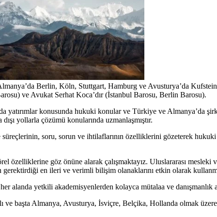
 Almanya’da Berlin, Köln, Stuttgart, Hamburg ve Avusturya’da Kufstein
arosu) ve Avukat Serhat Koca’dır (İstanbul Barosu, Berlin Barosu).
a yatırımlar konusunda hukuki konular ve Türkiye ve Almanya’da şirket
 dışı yollarla çözümü konularında uzmanlaşmıştır.
reçlerinin, soru, sorun ve ihtilaflarının özelliklerini gözeterek hukuki
rel özelliklerine göz önüne alarak çalışmaktayız. Uluslararası mesleki
erektirdiği en ileri ve verimli bilişim olanaklarını etkin olarak kullan
her alanda yetkili akademisyenlerden kolayca mütalaa ve danışmanlık 
ve başta Almanya, Avusturya, İsviçre, Belçika, Hollanda olmak üzere Av