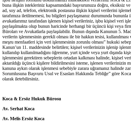
buna ilişkin istekleriniz kapsamındaki başvurunuza doğru, eksiksiz ve ka
ad, soy ad, telefon, elektronik postasına ilişkin kişisel verilerini işleme
tarafımıza iletilmemesi, bu bilgileri paylaşmanız durumunda bununla 
avukatlarımız tarafından işlenen kişisel verileriniz, işbu kişisel veri
paylaşılmakta olup bunun haricinde herhangi bir üçüncü kişi veya firm
Büroları ve Avukatlarla paylaşılabilir. Bunun dışında Kanunun 5. Madde
verilerin işlenmesinin gerekli olması ile bir hakkın tesisi, kullanılma
meşru menfaatleri için veri işlenmesinin zorunlu olması” hukuki sebepl
Kanun’un 11. maddesinde belirtilen; kişisel verilerinizin işlenip işlen
kullanılıp kullanılmadığını öğrenme, yurt içinde veya yurt dışında kişise
işlenmesini gerektiren sebeplerin ortadan kalkması halinde, kişisel veril
aktarıldığı üçüncü kişilere bildirilmesini isteme, işlenen verilerinizin 
kanuna aykırı olarak işlenmesi sebebiyle zarara uğramanız halinde zarar
Sorumlusuna Başvuru Usul ve Esasları Hakkında Tebliğe” göre Koca
olarak iletebilirsiniz.
Koca & Ersöz Hukuk Bürosu
Av. Serhat Koca
Av. Melis Ersöz Koca