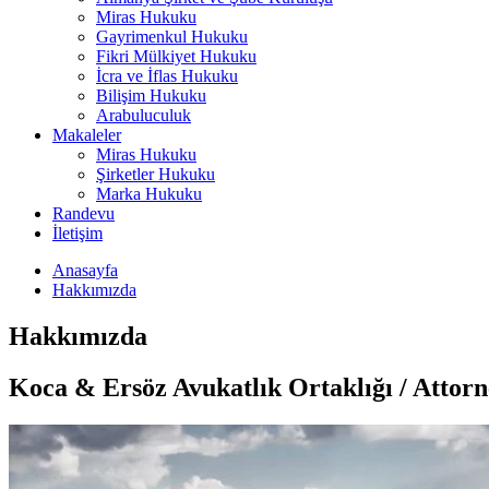
Miras Hukuku
Gayrimenkul Hukuku
Fikri Mülkiyet Hukuku
İcra ve İflas Hukuku
Bilişim Hukuku
Arabuluculuk
Makaleler
Miras Hukuku
Şirketler Hukuku
Marka Hukuku
Randevu
İletişim
Anasayfa
Hakkımızda
Hakkımızda
Koca & Ersöz Avukatlık Ortaklığı / Attor