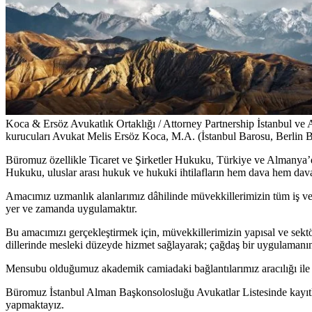
Koca & Ersöz Avukatlık Ortaklığı / Attorney Partnership İstanbul ve
kurucuları Avukat Melis Ersöz Koca, M.A. (İstanbul Barosu, Berlin B
Büromuz özellikle Ticaret ve Şirketler Hukuku, Türkiye ve Almanya’d
Hukuku, uluslar arası hukuk ve hukuki ihtilafların hem dava hem dava
Amacımız uzmanlık alanlarımız dâhilinde müvekkillerimizin tüm iş ve sü
yer ve zamanda uygulamaktır.
Bu amacımızı gerçekleştirmek için, müvekkillerimizin yapısal ve sektö
dillerinde mesleki düzeyde hizmet sağlayarak; çağdaş bir uygulamanın g
Mensubu olduğumuz akademik camiadaki bağlantılarımız aracılığı ile 
Büromuz İstanbul Alman Başkonsolosluğu Avukatlar Listesinde kayıtlı 
yapmaktayız.