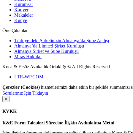
Kurumsal
Kariyer
Makaleler
Künye
Öne Çıkanlar
Türkiye’deki Şirketinizin Almanya’da Şube Açılışı
Almanya’da Limited Şirket Kuruluşu
Almanya Şirket ve Şube Kuruluşu
Miras Hukuku
Koca & Ersöz Avukatlık Ortaklığı ©
All Rights Reserved.
I
TR-WP.COM
Çerezler (Cookies)
hizmetlerimizi daha etkin bir şekilde sunmamızı s
Sorularınız İçin Tıklayın
×
KVKK
K&E Form Talepleri Sürecine İlişkin Aydınlatma Metni
İşbu iletişim formunu doldurmanızı müteakiben verileriniz Koca & Ers