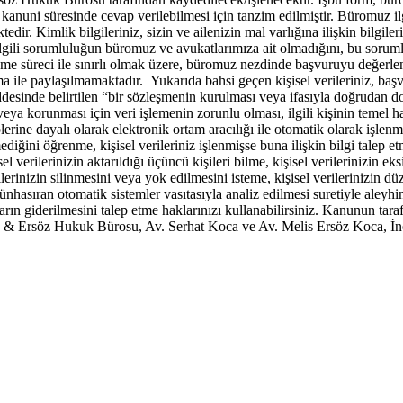
nuni süresinde cevap verilebilmesi için tanzim edilmiştir. Büromuz ilgili
ktedir. Kimlik bilgileriniz, sizin ve ailenizin mal varlığına ilişkin bilgiler
ilgili sorumluluğun büromuz ve avukatlarımıza ait olmadığını, bu soruml
 işleme süreci ile sınırlı olmak üzere, büromuz nezdinde başvuruyu değerle
a ile paylaşılmamaktadır. Yukarıda bahsi geçen kişisel verileriniz, baş
sinde belirtilen “bir sözleşmenin kurulması veya ifasıyla doğrudan doğr
sı veya korunması için veri işlemenin zorunlu olması, ilgili kişinin tem
erine dayalı olarak elektronik ortam aracılığı ile otomatik olarak işlen
mediğini öğrenme, kişisel verileriniz işlenmişse buna ilişkin bilgi talep 
l verilerinizin aktarıldığı üçüncü kişileri bilme, kişisel verilerinizin e
erinizin silinmesini veya yok edilmesini isteme, kişisel verilerinizin düz
münhasıran otomatik sistemler vasıtasıyla analiz edilmesi suretiyle aleyhi
ın giderilmesini talep etme haklarınızı kullanabilirsiniz. Kanunun tarafın
 & Ersöz Hukuk Bürosu, Av. Serhat Koca ve Av. Melis Ersöz Koca, İn