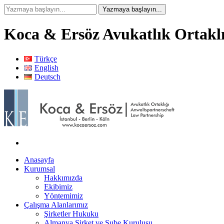
Koca & Ersöz Avukatlık Ortaklı
Türkçe
English
Deutsch
Anasayfa
Kurumsal
Hakkımızda
Ekibimiz
Yöntemimiz
Çalışma Alanlarımız
Şirketler Hukuku
Almanya Şirket ve Şube Kuruluşu