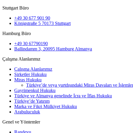
Stuttgart Büro
+49 30 677 901 90
Königstraße 5 70173 Stuttgart
Hamburg Büro
+49 30 67790190
Ballindamm 3, 20095 Hamburg Almanya
Çalışma Alanlarımız
Çalışma Alanlarımız
Şirketler Hukuku
Miras Hukuku
Türkiye’de veya yurtdışındaki Miras Davaları ve İşlemler
Gayrimenkul Hukuku
Türkiye ve Almanya genelinde İcra ve İflas Hukuku
Türkiye’de Yatırım
Marka ve Fikri Mülkiyet Hukuku
Arabuluculuk
Genel ve Yöntemler
Randevu