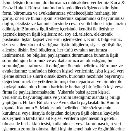
İşbu iletişim formunu doldurmanızı müteakiben verileriniz Koca &
Ersöz Hukuk Bürosu tarafından kaydedilecek/işlenecektir. İşbu
form, büromuza ve avukatlarımıza yönelteceğiniz herhangi bir
görüş, öneri ve buna ilişkin istekleriniz kapsamındaki başvurunuza
doğru, eksiksiz ve kanuni süresinde cevap verilebilmesi için tanzim
edilmiştir. Büromuz ilgili süreç içerisinde kendisi ile iletişime
geçmek isteyen ilgili kişilerin; ad, soy ad, telefon, elektronik
postasına ilişkin kişisel verilerini işlemektedir. Kimlik bilgileriniz,
sizin ve ailenizin mal varlığına ilişkin bilgilerin, siyasi görüşünüz,
ailenize ilişkin özel bilgilerin, her türlü evrakın tarafımıza
iletilmemesi, bu bilgileri paylaşmanız durumunda bununla ilgili
sorumluluğun büromuz ve avukatlarımıza ait olmadığını, bu
sorumluğun tarafınıza ait olduğunu önemle belirtiriz. Büromuz ve
avukatlarımız tarafından işlenen kişisel verileriniz, işbu kişisel veri
işleme süreci ile sınırlı olmak üzere, büromuz nezdinde başvuruyu
değerlendirmek ile yetkilendirilmiş olan departman ve birimler ile
paylaşılmakta olup bunun haricinde herhangi bir üçüncü kişi veya
firma ile paylaşılmamaktadır. Yukarıda bahsi geçen kişisel
verileriniz, başvurduğunuz ve yardım istediğiniz alanda iş birliği
yaptığımız Hukuk Büroları ve Avukatlarla paylaşılabilir. Bunun
dışında Kanunun 5. Maddesinde belirtilen “bir sözleşmenin
kurulması veya ifasıyla doğrudan doğruya ilgili olması kaydıyla,
sözleşmenin taraflarına ait kişisel verilerin işlenmesinin gerekli
olması ile bir hakkın tesisi, kullanılması veya korunması için veri
işlemenin zorunlu olması, ilgili kişinin temel hak ve özgürlüklerine