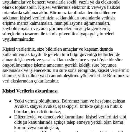
uygulamalar ve benzeri vasıtalarla sözlü, yazılı ya da elektronik
olarak toplanabilir. Kişisel verileriniz elektronik ve/veya fiziksel
ortamlarda saklanacaktır. Büromuz tarafından temin edilen ve
saklanan kişisel verilerinizin saklandıkları ortamlarda yetkisiz
erişime maruz kalmamaları, manipülasyona uğramamaları,
kaybolmamaları ve zarar görmemeleri amacıyla gereken iş
süreçlerinin tasarımı ile teknik güvenlik altyapı geliştirmeleri
uygulanmaktadır.
Kişisel verileriniz, size bildirilen amaçlar ve kapsam dışında
kullanılmamak kaydı ile gerekli tüm bilgi güvenliği tedbirleri de
alınarak işlenecek ve yasal saklama süresince veya böyle bir süre
öngörülmemişse işleme amacının gerekli kıldığı süre boyunca
saklanacak ve işlenecektir. Bu süre sona erdiğinde, kişisel verileriniz
silinme, yok edilme ya da anonimleştirme yöntemleri ile Büromuzuz
veri akışlarından çıkarılacaktır.
Kişisel Verilerin aktarılması
;
Yetki vermiş olduğumuz, Büromuz nam ve hesabına çalışan
Avukat, stajyer avukat, iş takipçisi, birlikte çalışılan hukuk
büroları, temsilcilerimize,
Düzenleyici ve denetleyici kurumlara, kişisel verilerinizi tabi
olduğu kanunlarında açıkça talep etmeye yetkili olan kamu
kurum veya kuruluşlara,