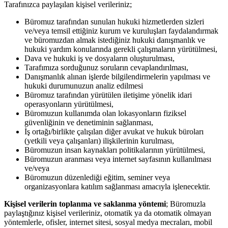
Tarafınızca paylaşılan kişisel verileriniz;
Büromuz tarafından sunulan hukuki hizmetlerden sizleri
ve/veya temsil ettiğiniz kurum ve kuruluşları faydalandırmak
ve büromuzdan almak istediğiniz hukuki danışmanlık ve
hukuki yardım konularında gerekli çalışmaların yürütülmesi,
Dava ve hukuki iş ve dosyaların oluşturulması,
Tarafımıza sorduğunuz soruların cevaplandırılması,
Danışmanlık alınan işlerde bilgilendirmelerin yapılması ve
hukuki durumunuzun analiz edilmesi
Büromuz tarafından yürütülen iletişime yönelik idari
operasyonların yürütülmesi,
Büromuzun kullanımda olan lokasyonların fiziksel
güvenliğinin ve denetiminin sağlanması,
İş ortağı/birlikte çalışılan diğer avukat ve hukuk büroları
(yetkili veya çalışanları) ilişkilerinin kurulması,
Büromuzun insan kaynakları politikalarının yürütülmesi,
Büromuzun aranması veya internet sayfasının kullanılması
ve/veya
Büromuzun düzenlediği eğitim, seminer veya
organizasyonlara katılım sağlanması amacıyla işlenecektir.
Kişisel verilerin toplanma ve saklanma yöntemi
; Büromuzla
paylaştığınız kişisel verileriniz, otomatik ya da otomatik olmayan
yöntemlerle, ofisler, internet sitesi, sosyal medya mecraları, mobil