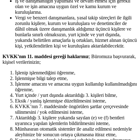
İş ve danışmanlığın yapılması ve devam etmesi için gerekli
olan ve işin amacına uygun özel ve kamu kurum ve
kuruluşlarına.
Vergi ve benzeri danışmanlara, yasal takip süreçleri ile ilgili
zorunlu kişilere, kurum ve kuruluşlara ve denetimciler de
dâhil olmak üzere danışmanlık aldığımız üçüncü kişilere ve
bunlarla sınırlı olmaksızın, yurt içinde ve yurt dışında,
yukarıda belirtilen amaçlarla iş ortakları, hizmet alınan üçüncü
kişi, yetkilendirilen kişi ve kuruluşlara aktarılabilecektir.
KVKK’nın 11. maddesi gereği haklarınız
; Büromuza başvurarak,
kişisel verilerinizin;
İşlenip işlenmediğini öğrenme,
İşlenmişse bilgi talep etme,
İşlenme amacını ve amacına uygun kullanılıp kullanılmadığını
öğrenme,
Yurt içinde / yurt dışında aktarıldığı 3. kişileri bilme,
Eksik / yanlış işlenmişse düzeltilmesini isteme,
KVKK’nın 7. maddesinde öngörülen şartlar çerçevesinde
silinmesini / yok edilmesini isteme,
Aktarıldığı 3. kişilere yukarıda sayılan (e) ve (f) bentleri
uyarınca yapılan işlemlerin bildirilmesini isteme,
Münhasıran otomatik sistemler ile analiz edilmesi nedeniyle
aleyhinize bir sonucun ortaya çıkmasına itiraz etme,