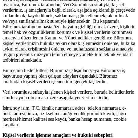
uyarınca, Büromuz tarafından, Veri Sorumlusu sıfatıyla, kişisel
verileriniz, iş amaçlarıyla bağlı olarak, aşağıda açıklandığı çerçevede
kullanılmak, kaydedilmek, saklanmak, güncellenmek, aktarılmak
ve/veya sınıflandırılmak suretiyle işlenecektir. Bu kapsamda
Büromuz tarafından başta özel hayatın gizliliği olmak üzere, kişilerin
temel hak ve özgürlüklerini korumak ve kişisel verilerin korunması
amacıyla düzenlenen Kanun ve Yönetmelikler gereğince Büromuz,
kişisel verilerinizin hukuka aykırı olarak işlenmesini önleme, hukuka
aykırı olarak erişilmesini önleme ve muhafazasını sağlama amacıyla,
uygun güvenlik düzeyini temin etmeye yönelik tüm teknik ve idari
tedbirleri almaktadır.
Bu metnin hedef kitlesi, Büromuz çalışanları veya Büromuza iş
başvurusu yapmış olan çalışan adayları dışındaki, Büromuz
tarafından kişisel verileri işlenen tüm gerçek kişilerdir.
Veri sorumlusu sıfatıyla işlenen kişisel verilere, burada belirtilenlerle
sınırlı sayıda olmamak üzere aşağıda yer verilmektedir;
İsim, soy isim, T.C. kimlik numarası, adres, telefon numarası, e-
posta adresi, imza, fiziksel mekan/güvenlik görüntü kaydı, çağrı
merkezi/hizmet kalitesi ses kaydı, banka hesap numarası, cookie
kayıtları
Kişisel verilerin işlenme amaçları ve hukuki sebepleri
;