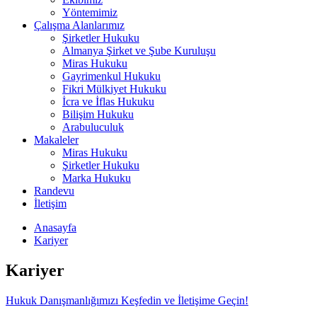
Yöntemimiz
Çalışma Alanlarımız
Şirketler Hukuku
Almanya Şirket ve Şube Kuruluşu
Miras Hukuku
Gayrimenkul Hukuku
Fikri Mülkiyet Hukuku
İcra ve İflas Hukuku
Bilişim Hukuku
Arabuluculuk
Makaleler
Miras Hukuku
Şirketler Hukuku
Marka Hukuku
Randevu
İletişim
Anasayfa
Kariyer
Kariyer
Hukuk Danışmanlığımızı Keşfedin ve İletişime Geçin!