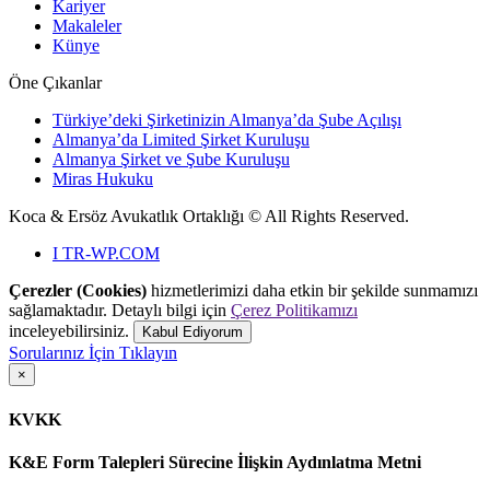
Kariyer
Makaleler
Künye
Öne Çıkanlar
Türkiye’deki Şirketinizin Almanya’da Şube Açılışı
Almanya’da Limited Şirket Kuruluşu
Almanya Şirket ve Şube Kuruluşu
Miras Hukuku
Koca & Ersöz Avukatlık Ortaklığı ©
All Rights Reserved.
I
TR-WP.COM
Çerezler (Cookies)
hizmetlerimizi daha etkin bir şekilde sunmamızı
sağlamaktadır. Detaylı bilgi için
Çerez Politikamızı
inceleyebilirsiniz.
Kabul Ediyorum
Sorularınız İçin Tıklayın
×
KVKK
K&E Form Talepleri Sürecine İlişkin Aydınlatma Metni