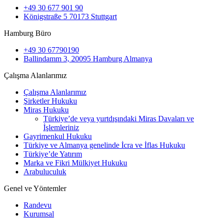
+49 30 677 901 90
Königstraße 5 70173 Stuttgart
Hamburg Büro
+49 30 67790190
Ballindamm 3, 20095 Hamburg Almanya
Çalışma Alanlarımız
Çalışma Alanlarımız
Şirketler Hukuku
Miras Hukuku
Türkiye’de veya yurtdışındaki Miras Davaları ve
İşlemleriniz
Gayrimenkul Hukuku
Türkiye ve Almanya genelinde İcra ve İflas Hukuku
Türkiye’de Yatırım
Marka ve Fikri Mülkiyet Hukuku
Arabuluculuk
Genel ve Yöntemler
Randevu
Kurumsal