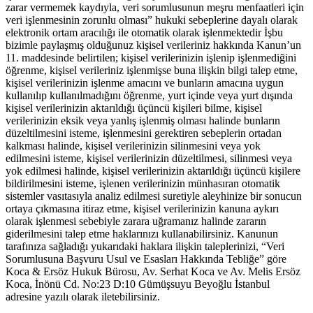
zarar vermemek kaydıyla, veri sorumlusunun meşru menfaatleri için
veri işlenmesinin zorunlu olması” hukuki sebeplerine dayalı olarak
elektronik ortam aracılığı ile otomatik olarak işlenmektedir İşbu
bizimle paylaşmış olduğunuz kişisel verileriniz hakkında Kanun’un
11. maddesinde belirtilen; kişisel verilerinizin işlenip işlenmediğini
öğrenme, kişisel verileriniz işlenmişse buna ilişkin bilgi talep etme,
kişisel verilerinizin işlenme amacını ve bunların amacına uygun
kullanılıp kullanılmadığını öğrenme, yurt içinde veya yurt dışında
kişisel verilerinizin aktarıldığı üçüncü kişileri bilme, kişisel
verilerinizin eksik veya yanlış işlenmiş olması halinde bunların
düzeltilmesini isteme, işlenmesini gerektiren sebeplerin ortadan
kalkması halinde, kişisel verilerinizin silinmesini veya yok
edilmesini isteme, kişisel verilerinizin düzeltilmesi, silinmesi veya
yok edilmesi halinde, kişisel verilerinizin aktarıldığı üçüncü kişilere
bildirilmesini isteme, işlenen verilerinizin münhasıran otomatik
sistemler vasıtasıyla analiz edilmesi suretiyle aleyhinize bir sonucun
ortaya çıkmasına itiraz etme, kişisel verilerinizin kanuna aykırı
olarak işlenmesi sebebiyle zarara uğramanız halinde zararın
giderilmesini talep etme haklarınızı kullanabilirsiniz. Kanunun
tarafınıza sağladığı yukarıdaki haklara ilişkin taleplerinizi, “Veri
Sorumlusuna Başvuru Usul ve Esasları Hakkında Tebliğe” göre
Koca & Ersöz Hukuk Bürosu, Av. Serhat Koca ve Av. Melis Ersöz
Koca, İnönü Cd. No:23 D:10 Gümüşsuyu Beyoğlu İstanbul
adresine yazılı olarak iletebilirsiniz.