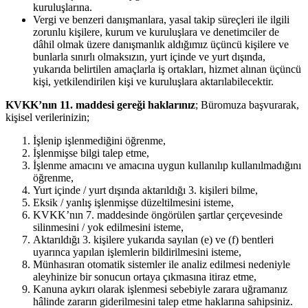
kuruluşlarına.
Vergi ve benzeri danışmanlara, yasal takip süreçleri ile ilgili
zorunlu kişilere, kurum ve kuruluşlara ve denetimciler de
dâhil olmak üzere danışmanlık aldığımız üçüncü kişilere ve
bunlarla sınırlı olmaksızın, yurt içinde ve yurt dışında,
yukarıda belirtilen amaçlarla iş ortakları, hizmet alınan üçüncü
kişi, yetkilendirilen kişi ve kuruluşlara aktarılabilecektir.
KVKK’nın 11. maddesi gereği haklarınız
; Büromuza başvurarak,
kişisel verilerinizin;
İşlenip işlenmediğini öğrenme,
İşlenmişse bilgi talep etme,
İşlenme amacını ve amacına uygun kullanılıp kullanılmadığını
öğrenme,
Yurt içinde / yurt dışında aktarıldığı 3. kişileri bilme,
Eksik / yanlış işlenmişse düzeltilmesini isteme,
KVKK’nın 7. maddesinde öngörülen şartlar çerçevesinde
silinmesini / yok edilmesini isteme,
Aktarıldığı 3. kişilere yukarıda sayılan (e) ve (f) bentleri
uyarınca yapılan işlemlerin bildirilmesini isteme,
Münhasıran otomatik sistemler ile analiz edilmesi nedeniyle
aleyhinize bir sonucun ortaya çıkmasına itiraz etme,
Kanuna aykırı olarak işlenmesi sebebiyle zarara uğramanız
hâlinde zararın giderilmesini talep etme haklarına sahipsiniz.