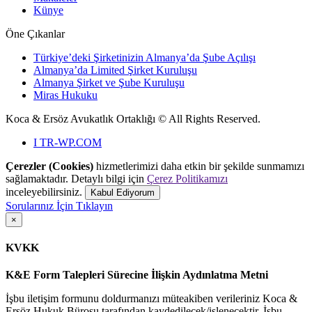
Künye
Öne Çıkanlar
Türkiye’deki Şirketinizin Almanya’da Şube Açılışı
Almanya’da Limited Şirket Kuruluşu
Almanya Şirket ve Şube Kuruluşu
Miras Hukuku
Koca & Ersöz Avukatlık Ortaklığı ©
All Rights Reserved.
I
TR-WP.COM
Çerezler (Cookies)
hizmetlerimizi daha etkin bir şekilde sunmamızı
sağlamaktadır. Detaylı bilgi için
Çerez Politikamızı
inceleyebilirsiniz.
Kabul Ediyorum
Sorularınız İçin Tıklayın
×
KVKK
K&E Form Talepleri Sürecine İlişkin Aydınlatma Metni
İşbu iletişim formunu doldurmanızı müteakiben verileriniz Koca &
Ersöz Hukuk Bürosu tarafından kaydedilecek/işlenecektir. İşbu