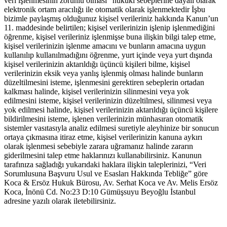
veri işlenmesinin zorunlu olması” hukuki sebeplerine dayalı olarak
elektronik ortam aracılığı ile otomatik olarak işlenmektedir İşbu
bizimle paylaşmış olduğunuz kişisel verileriniz hakkında Kanun’un
11. maddesinde belirtilen; kişisel verilerinizin işlenip işlenmediğini
öğrenme, kişisel verileriniz işlenmişse buna ilişkin bilgi talep etme,
kişisel verilerinizin işlenme amacını ve bunların amacına uygun
kullanılıp kullanılmadığını öğrenme, yurt içinde veya yurt dışında
kişisel verilerinizin aktarıldığı üçüncü kişileri bilme, kişisel
verilerinizin eksik veya yanlış işlenmiş olması halinde bunların
düzeltilmesini isteme, işlenmesini gerektiren sebeplerin ortadan
kalkması halinde, kişisel verilerinizin silinmesini veya yok
edilmesini isteme, kişisel verilerinizin düzeltilmesi, silinmesi veya
yok edilmesi halinde, kişisel verilerinizin aktarıldığı üçüncü kişilere
bildirilmesini isteme, işlenen verilerinizin münhasıran otomatik
sistemler vasıtasıyla analiz edilmesi suretiyle aleyhinize bir sonucun
ortaya çıkmasına itiraz etme, kişisel verilerinizin kanuna aykırı
olarak işlenmesi sebebiyle zarara uğramanız halinde zararın
giderilmesini talep etme haklarınızı kullanabilirsiniz. Kanunun
tarafınıza sağladığı yukarıdaki haklara ilişkin taleplerinizi, “Veri
Sorumlusuna Başvuru Usul ve Esasları Hakkında Tebliğe” göre
Koca & Ersöz Hukuk Bürosu, Av. Serhat Koca ve Av. Melis Ersöz
Koca, İnönü Cd. No:23 D:10 Gümüşsuyu Beyoğlu İstanbul
adresine yazılı olarak iletebilirsiniz.