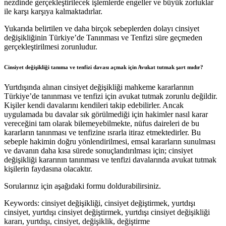
nezdinde gerçekleştirilecek işlemlerde engeller ve büyük zorluklar
ile karşı karşıya kalmaktadırlar.
Yukarıda belirtilen ve daha birçok sebeplerden dolayı cinsiyet
değişikliğinin Türkiye’de Tanınması ve Tenfizi süre geçmeden
gerçekleştirilmesi zorunludur.
Cinsiyet değişikliği tanıma ve tenfizi davası açmak için Avukat tutmak şart mıdır?
Yurtdışında alınan cinsiyet değişikliği mahkeme kararlarının
Türkiye’de tanınması ve tenfizi için avukat tutmak zorunlu değildir.
Kişiler kendi davalarını kendileri takip edebilirler. Ancak
uygulamada bu davalar sık görülmediği için hakimler nasıl karar
vereceğini tam olarak bilemeyebilmekte, nüfus daireleri de bu
kararların tanınması ve tenfizine ısrarla itiraz etmektedirler. Bu
sebeple hakimin doğru yönlendirilmesi, emsal kararların sunulması
ve davanın daha kısa sürede sonuçlandırılması için; cinsiyet
değişikliği kararının tanınması ve tenfizi davalarında avukat tutmak
kişilerin faydasına olacaktır.
Sorularınız için aşağıdaki formu doldurabilirsiniz.
Keywords: cinsiyet değişikliği, cinsiyet değiştirmek, yurtdışı
cinsiyet, yurtdışı cinsiyet değiştirmek, yurtdışı cinsiyet değişikliği
kararı, yurtdışı, cinsiyet, değişiklik, değiştirme