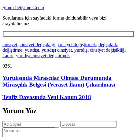
Şimdi İletişime Geçin
Sorularınız için sayfadaki formu doldurabilir veya bizi
arayabilirsiniz.
cinsiyet
,
cinsiyet değişikliği
,
cinsiyet değiştirmek
,
değişiklik
,
değiştirme
,
yurtdışı
,
yurtdışı cinsiyet
,
yurtdışı cinsiyet değişikliği
kararı
,
yurtdışı cinsiyet değiştirmek
9361
Yurtdışında Mirasçılar Olması Durumunda
Mirasçılık Belgesi (Veraset İlamı) Çıkarılması
Tenfiz Davasında Yeni Kanun 2018
Yorum Yaz