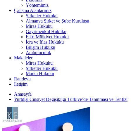
Yöntemimiz
Çalışma Alanlarımız
Şirketler Hukuku
Almanya Şirket ve Şube Kuruluşu
Miras Hukuku
Gayrimenkul Hukuku
Fikri Mülkiyet Hukuku
İcra ve İflas Hukuku
Bilişim Hukuku
Arabuluculuk
Makaleler
Miras Hukuku
Şirketler Hukuku
Marka Hukuku
Randevu
İletişim
Anasayfa
Yurtdışı Cinsiyet Değişikliği Türkiye’de Tanınması ve Tenfizi