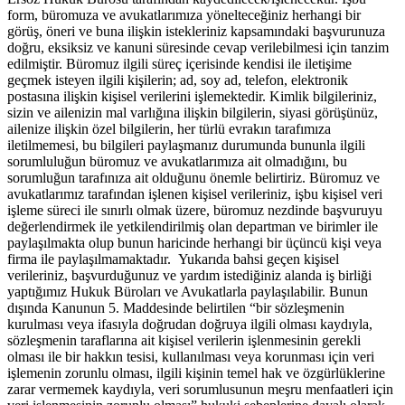
form, büromuza ve avukatlarımıza yönelteceğiniz herhangi bir
görüş, öneri ve buna ilişkin istekleriniz kapsamındaki başvurunuza
doğru, eksiksiz ve kanuni süresinde cevap verilebilmesi için tanzim
edilmiştir. Büromuz ilgili süreç içerisinde kendisi ile iletişime
geçmek isteyen ilgili kişilerin; ad, soy ad, telefon, elektronik
postasına ilişkin kişisel verilerini işlemektedir. Kimlik bilgileriniz,
sizin ve ailenizin mal varlığına ilişkin bilgilerin, siyasi görüşünüz,
ailenize ilişkin özel bilgilerin, her türlü evrakın tarafımıza
iletilmemesi, bu bilgileri paylaşmanız durumunda bununla ilgili
sorumluluğun büromuz ve avukatlarımıza ait olmadığını, bu
sorumluğun tarafınıza ait olduğunu önemle belirtiriz. Büromuz ve
avukatlarımız tarafından işlenen kişisel verileriniz, işbu kişisel veri
işleme süreci ile sınırlı olmak üzere, büromuz nezdinde başvuruyu
değerlendirmek ile yetkilendirilmiş olan departman ve birimler ile
paylaşılmakta olup bunun haricinde herhangi bir üçüncü kişi veya
firma ile paylaşılmamaktadır. Yukarıda bahsi geçen kişisel
verileriniz, başvurduğunuz ve yardım istediğiniz alanda iş birliği
yaptığımız Hukuk Büroları ve Avukatlarla paylaşılabilir. Bunun
dışında Kanunun 5. Maddesinde belirtilen “bir sözleşmenin
kurulması veya ifasıyla doğrudan doğruya ilgili olması kaydıyla,
sözleşmenin taraflarına ait kişisel verilerin işlenmesinin gerekli
olması ile bir hakkın tesisi, kullanılması veya korunması için veri
işlemenin zorunlu olması, ilgili kişinin temel hak ve özgürlüklerine
zarar vermemek kaydıyla, veri sorumlusunun meşru menfaatleri için