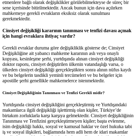
etmenlere bağlı olarak değişiklikler görülebilmekteyse de süreç bir
sene içerisinde bitirilmektedir. Ancak bunun için dava açılırken
mahkemeye gerekli evrakların eksiksiz olarak sunulması
gerekmektedir.
Cinsiyet değişikliği kararının tanınması ve tenfizi davası açmak
için hangi evraklara ihtiyaç vardır?
Gerekli evraklar duruma göre değişikliklik gösterse de; Cinsiyet
Değişikliğine ait yabancı mahkeme kararının aslı veya onaylı
kopyası, kesinleşme şerhi, yurtdışında alınan cinsiyet değişikliği
doktor raporu, cinsiyet değiştirilen ülkenin vatandaşlığı varsa, o
ülkeden cinsiyet değişikliği gerçekleştikten sonra alının nüfus kaydı
ve bu belgelerin tasdikli yeminli tercümeleri ve bu belgeler için
apostille şerhi genellikle mahkemelerce istenmektedir.
Cinsiyet Değişikliğinin Tanınması ve Tenfizi Gerekli midir?
Yurtdışında cinsiyet değişikliğini gerçekleştirmiş ve Yurtdışındaki
makamlarca ilgili değişikliği işlettirmiş olan kişiler, Türkiye’de
birtakım zorluklarla karşı karşıya gelmektedir. Cinsiyet değişikliğinin
Tanınması ve Tenfizini gerçekleştirmeyen kişiler; başta evlenme,
isim değişikliği hakkı, sosyal ve kamusal haklar ve özel hukuka tabi
iş ve sosyal ilişkileri, bağlamında hem adli hem de idari makamlar