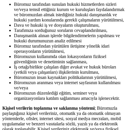
Büromuz tarafından sunulan hukuki hizmetlerden sizleri
ve/veya temsil ettiğiniz kurum ve kuruluşları faydalandırmak
ve büromuzdan almak istediğiniz hukuki danışmanlık ve
hukuki yardım konularında gerekli çalışmaların yürütülmesi,
Dava ve hukuki iş ve dosyaların oluşturulması,
Tarafımıza sorduğunuz soruların cevaplandırılması,
Danışmanlık alınan işlerde bilgilendirmelerin yapılması ve
hukuki durumunuzun analiz edilmesi
Büromuz tarafından yürütülen iletişime yönelik idari
operasyonların yürütülmesi,
Büromuzun kullanımda olan lokasyonların fiziksel
güvenliğinin ve denetiminin sağlanması,
İş ortağı/birlikte çalışılan diğer avukat ve hukuk büroları
(yetkili veya çalışanları) ilişkilerinin kurulması,
Büromuzun insan kaynakları politikalarının yürütülmesi,
Büromuzun aranması veya internet sayfasının kullanılması
ve/veya
Büromuzun düzenlediği eğitim, seminer veya
organizasyonlara katılım sağlanması amacıyla işlenecektir.
Kişisel verilerin toplanma ve saklanma yöntemi
; Büromuzla
paylaştığınız kişisel verileriniz, otomatik ya da otomatik olmayan
yöntemlerle, ofisler, internet sitesi, sosyal medya mecraları, mobil
uygulamalar ve benzeri vasıtalarla sözlü, yazılı ya da elektronik
olarak toplanabilir. Kişisel verileriniz elektronik ve/veya fiziksel