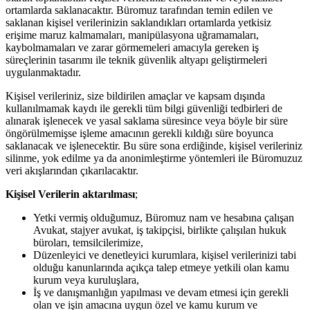
ortamlarda saklanacaktır. Büromuz tarafından temin edilen ve
saklanan kişisel verilerinizin saklandıkları ortamlarda yetkisiz
erişime maruz kalmamaları, manipülasyona uğramamaları,
kaybolmamaları ve zarar görmemeleri amacıyla gereken iş
süreçlerinin tasarımı ile teknik güvenlik altyapı geliştirmeleri
uygulanmaktadır.
Kişisel verileriniz, size bildirilen amaçlar ve kapsam dışında
kullanılmamak kaydı ile gerekli tüm bilgi güvenliği tedbirleri de
alınarak işlenecek ve yasal saklama süresince veya böyle bir süre
öngörülmemişse işleme amacının gerekli kıldığı süre boyunca
saklanacak ve işlenecektir. Bu süre sona erdiğinde, kişisel verileriniz
silinme, yok edilme ya da anonimleştirme yöntemleri ile Büromuzuz
veri akışlarından çıkarılacaktır.
Kişisel Verilerin aktarılması
;
Yetki vermiş olduğumuz, Büromuz nam ve hesabına çalışan
Avukat, stajyer avukat, iş takipçisi, birlikte çalışılan hukuk
büroları, temsilcilerimize,
Düzenleyici ve denetleyici kurumlara, kişisel verilerinizi tabi
olduğu kanunlarında açıkça talep etmeye yetkili olan kamu
kurum veya kuruluşlara,
İş ve danışmanlığın yapılması ve devam etmesi için gerekli
olan ve işin amacına uygun özel ve kamu kurum ve