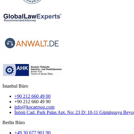
İstanbul Büro
+90 212 660 49 00
+90 212 660 49 90
info@kocaersoz.com
İnönü Cad. Park Palas Apt. No: 23 D: 10-11 Gümüşsuyu Beyoğ
Berlin Büro
+49 30 677 901 90