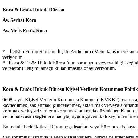
Koca & Ersöz Hukuk Bürosu
Av. Serhat Koca
Av. Melis Ersöz Koca
* İletişim Formu Sürecine İlişkin Aydınlatma Metni kapsam ve sınırın
veriyorum.
* Koca & Ersöz Hukuk Bürosu’nun sorunuzun ve/veya bilgi isteğinizin 
ve telefon) iletişimi amaçlı kullanılmasına onay veriyorum.
Koca & Ersöz Hukuk Bürosu Kişisel Verilerin Korunması Politik
6698 sayılı Kişisel Verilerin Korunması Kanunu (“KVKK”) uyarınca, Bür
kaydedilmek, saklanmak, güncellenmek, aktarılmak ve/veya sınıflandırı
korumak ve kişisel verilerin korunması amacıyla düzenlenen Kanun ve 
ve muhafazasını sağlama amacıyla, uygun güvenlik düzeyini temin etme
Bu metnin hedef kitlesi, Büromuz çalışanları veya Büromuza iş başvurus
Veri sorumlusu sıfatıyla işlenen kişisel verilere, burada belirtilenlerle