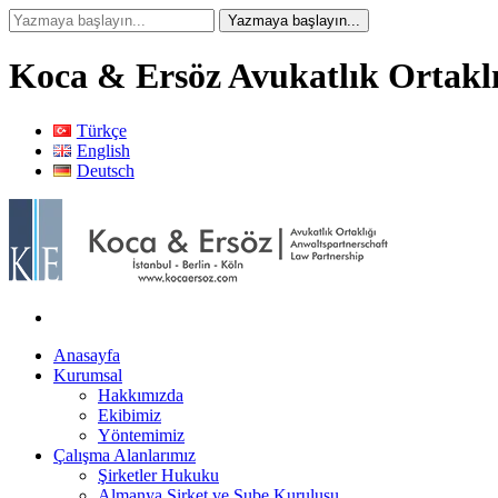
Koca & Ersöz Avukatlık Ortaklı
Türkçe
English
Deutsch
Anasayfa
Kurumsal
Hakkımızda
Ekibimiz
Yöntemimiz
Çalışma Alanlarımız
Şirketler Hukuku
Almanya Şirket ve Şube Kuruluşu