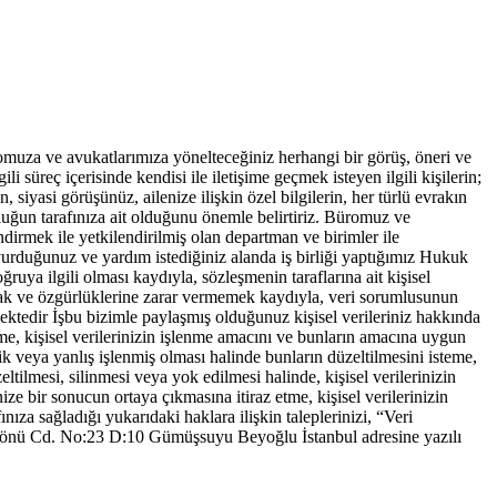
muza ve avukatlarımıza yönelteceğiniz herhangi bir görüş, öneri ve
 süreç içerisinde kendisi ile iletişime geçmek isteyen ilgili kişilerin;
in, siyasi görüşünüz, ailenize ilişkin özel bilgilerin, her türlü evrakın
uğun tarafınıza ait olduğunu önemle belirtiriz. Büromuz ve
ndirmek ile yetkilendirilmiş olan departman ve birimler ile
vurduğunuz ve yardım istediğiniz alanda iş birliği yaptığımız Hukuk
uya ilgili olması kaydıyla, sözleşmenin taraflarına ait kişisel
el hak ve özgürlüklerine zarar vermemek kaydıyla, veri sorumlusunun
mektedir İşbu bizimle paylaşmış olduğunuz kişisel verileriniz hakkında
etme, kişisel verilerinizin işlenme amacını ve bunların amacına uygun
ksik veya yanlış işlenmiş olması halinde bunların düzeltilmesini isteme,
eltilmesi, silinmesi veya yok edilmesi halinde, kişisel verilerinizin
nize bir sonucun ortaya çıkmasına itiraz etme, kişisel verilerinizin
ıza sağladığı yukarıdaki haklara ilişkin taleplerinizi, “Veri
önü Cd. No:23 D:10 Gümüşsuyu Beyoğlu İstanbul adresine yazılı