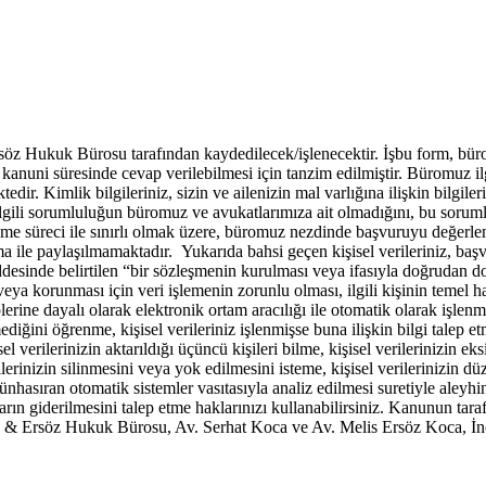
öz Hukuk Bürosu tarafından kaydedilecek/işlenecektir. İşbu form, büro
nuni süresinde cevap verilebilmesi için tanzim edilmiştir. Büromuz ilgili
ktedir. Kimlik bilgileriniz, sizin ve ailenizin mal varlığına ilişkin bilgiler
ilgili sorumluluğun büromuz ve avukatlarımıza ait olmadığını, bu soruml
 işleme süreci ile sınırlı olmak üzere, büromuz nezdinde başvuruyu değerle
a ile paylaşılmamaktadır. Yukarıda bahsi geçen kişisel verileriniz, baş
sinde belirtilen “bir sözleşmenin kurulması veya ifasıyla doğrudan doğr
sı veya korunması için veri işlemenin zorunlu olması, ilgili kişinin tem
erine dayalı olarak elektronik ortam aracılığı ile otomatik olarak işlen
mediğini öğrenme, kişisel verileriniz işlenmişse buna ilişkin bilgi talep 
l verilerinizin aktarıldığı üçüncü kişileri bilme, kişisel verilerinizin e
erinizin silinmesini veya yok edilmesini isteme, kişisel verilerinizin düz
münhasıran otomatik sistemler vasıtasıyla analiz edilmesi suretiyle aleyhi
ın giderilmesini talep etme haklarınızı kullanabilirsiniz. Kanunun tarafın
 & Ersöz Hukuk Bürosu, Av. Serhat Koca ve Av. Melis Ersöz Koca, İn