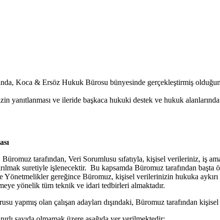
da, Koca & Ersöz Hukuk Bürosu bünyesinde gerçekleştirmiş olduğum ileti
yanıtlanması ve ileride başkaca hukuki destek ve hukuk alanlarında bil
ası
omuz tarafından, Veri Sorumlusu sıfatıyla, kişisel verileriniz, iş amaç
lmak suretiyle işlenecektir. Bu kapsamda Büromuz tarafından başta özel
Yönetmelikler gereğince Büromuz, kişisel verilerinizin hukuka aykırı 
ye yönelik tüm teknik ve idari tedbirleri almaktadır.
u yapmış olan çalışan adayları dışındaki, Büromuz tarafından kişisel ve
 sınırlı sayıda olmamak üzere aşağıda yer verilmektedir;