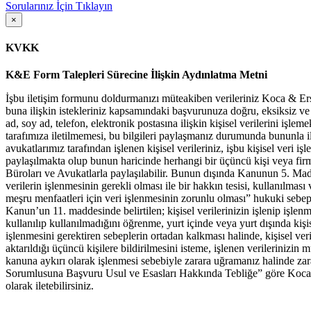
Sorularınız İçin Tıklayın
×
KVKK
K&E Form Talepleri Sürecine İlişkin Aydınlatma Metni
İşbu iletişim formunu doldurmanızı müteakiben verileriniz Koca & Ers
buna ilişkin istekleriniz kapsamındaki başvurunuza doğru, eksiksiz ve ka
ad, soy ad, telefon, elektronik postasına ilişkin kişisel verilerini işleme
tarafımıza iletilmemesi, bu bilgileri paylaşmanız durumunda bununla 
avukatlarımız tarafından işlenen kişisel verileriniz, işbu kişisel veri
paylaşılmakta olup bunun haricinde herhangi bir üçüncü kişi veya firm
Büroları ve Avukatlarla paylaşılabilir. Bunun dışında Kanunun 5. Madde
verilerin işlenmesinin gerekli olması ile bir hakkın tesisi, kullanılma
meşru menfaatleri için veri işlenmesinin zorunlu olması” hukuki sebepl
Kanun’un 11. maddesinde belirtilen; kişisel verilerinizin işlenip işlen
kullanılıp kullanılmadığını öğrenme, yurt içinde veya yurt dışında kişise
işlenmesini gerektiren sebeplerin ortadan kalkması halinde, kişisel veril
aktarıldığı üçüncü kişilere bildirilmesini isteme, işlenen verilerinizin 
kanuna aykırı olarak işlenmesi sebebiyle zarara uğramanız halinde zarar
Sorumlusuna Başvuru Usul ve Esasları Hakkında Tebliğe” göre Koca
olarak iletebilirsiniz.