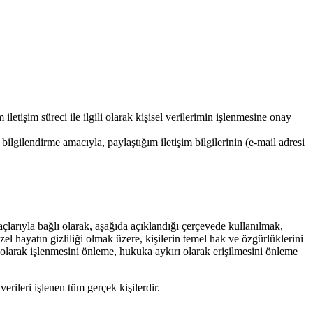
şim süreci ile ilgili olarak kişisel verilerimin işlenmesine onay
gilendirme amacıyla, paylaştığım iletişim bilgilerinin (e-mail adresi
larıyla bağlı olarak, aşağıda açıklandığı çerçevede kullanılmak,
 hayatın gizliliği olmak üzere, kişilerin temel hak ve özgürlüklerini
olarak işlenmesini önleme, hukuka aykırı olarak erişilmesini önleme
rileri işlenen tüm gerçek kişilerdir.