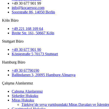
+49 30 677 901 99
info@kocaersoz.com
Soorstraße 86, 14050 Berlin
Köln Büro
+49 221 168 169 64
Breite Str. 161, 50667 Köln
Stuttgart Büro
+49 30 677 901 90
Königstraße 5 70173 Stuttgart
Hamburg Büro
+49 30 67790190
Ballindamm 3, 20095 Hamburg Almanya
Çalışma Alanlarımız
Çalışma Alanlarımız
Şirketler Hukuku
Miras Hukuku
Türkiye’de veya yurtdışındaki Miras Davaları ve İşlemler
Gayrimenkul Hukuku