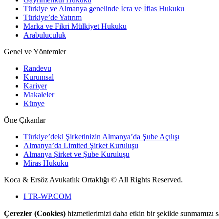
Türkiye ve Almanya genelinde İcra ve İflas Hukuku
Türkiye’de Yatırım
Marka ve Fikri Mülkiyet Hukuku
Arabuluculuk
Genel ve Yöntemler
Randevu
Kurumsal
Kariyer
Makaleler
Künye
Öne Çıkanlar
Türkiye’deki Şirketinizin Almanya’da Şube Açılışı
Almanya’da Limited Şirket Kuruluşu
Almanya Şirket ve Şube Kuruluşu
Miras Hukuku
Koca & Ersöz Avukatlık Ortaklığı ©
All Rights Reserved.
I
TR-WP.COM
Çerezler (Cookies)
hizmetlerimizi daha etkin bir şekilde sunmamızı s