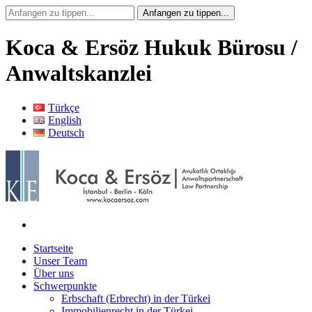
Koca & Ersöz Hukuk Bürosu /
Anwaltskanzlei
Türkçe
English
Deutsch
Startseite
Unser Team
Über uns
Schwerpunkte
Erbschaft (Erbrecht) in der Türkei
Immobilienrecht in der Türkei