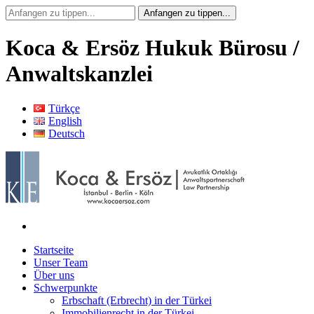
Koca & Ersöz Hukuk Bürosu /
Anwaltskanzlei
Türkçe
English
Deutsch
Startseite
Unser Team
Über uns
Schwerpunkte
Erbschaft (Erbrecht) in der Türkei
Immobilienrecht in der Türkei